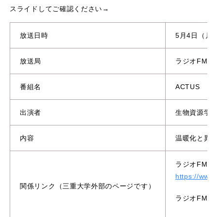
スライドしてご確認ください→
放送日時
5月4日（月）
放送局
ラジオFM FU
番組名
ACTUS
出演者
生物資源学
内容
温暖化と異
ラジオFM F
https://www.f
関係リンク（三重大学外部のページです）
ラジオFM 