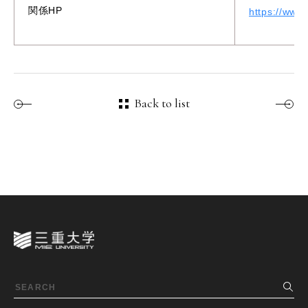
関係HP
https://www
Back to list