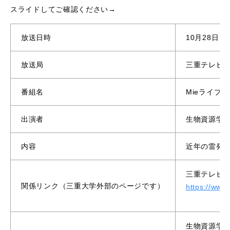
スライドしてご確認ください→
放送日時
10月28日（
放送局
三重テレビ
番組名
Mieライブ
出演者
生物資源学
内容
近年の雷発
三重テレビ「
関係リンク（三重大学外部のページです）
https://www.
生物資源学研