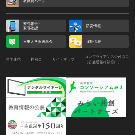
教職員ページ
安否報告・
防災情報
安否確認
三重大学振興基金
採用情報
コンプライアンス受付窓口
博学連携
同窓会
サイトマップ
（公益通報相談窓口）