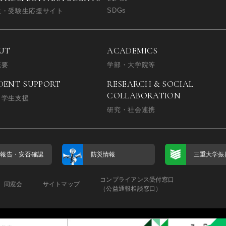
SDGs
生・受験生応援サイト
UT
ACADEMICS
概要
学部・大学院等
DENT SUPPORT
RESEARCH & SOCIAL
COLLABORATION
・学生支援
研究・社会連携
否報告・
安否確認
防災情報
三重大学振
コンプライアンス受付窓口
同窓会
サイトマップ
（公益通報相談窓口）