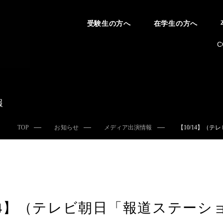
受験生の方へ
在学生の方へ
C
報
TOP
お知らせ
メディア出演情報
【10/14】（
/14】（テレビ朝日「報道ステー