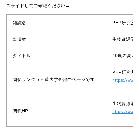
スライドしてご確認ください→
雑誌名
PHP研究所 
出演者
生物資源学
タイトル
40度の夏は
PHP研究所 
関係リンク（三重大学外部のページです）
https://www
生物資源学研
関係HP
https://www