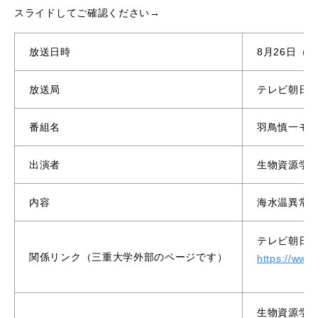
スライドしてご確認ください→
放送日時
8月26日（火
放送局
テレビ朝日
番組名
羽鳥慎一モ
出演者
生物資源学
内容
海水温異常
テレビ朝日
関係リンク（三重大学外部のページです）
https://www.
生物資源学研