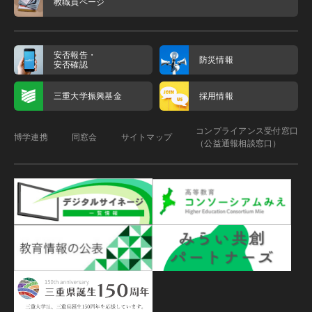
教職員ページ
安否報告・
防災情報
安否確認
三重大学振興基金
採用情報
コンプライアンス受付窓口
博学連携
同窓会
サイトマップ
（公益通報相談窓口）