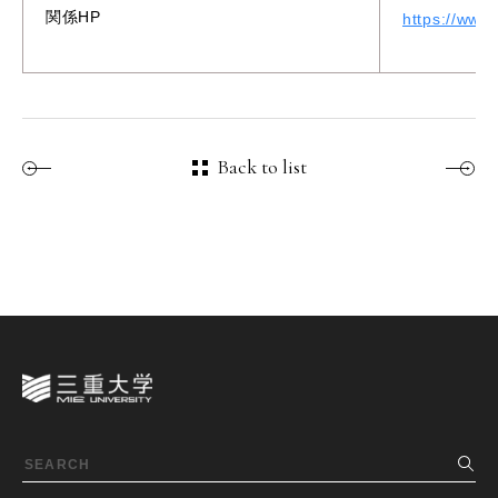
関係HP
https://www
Back to list