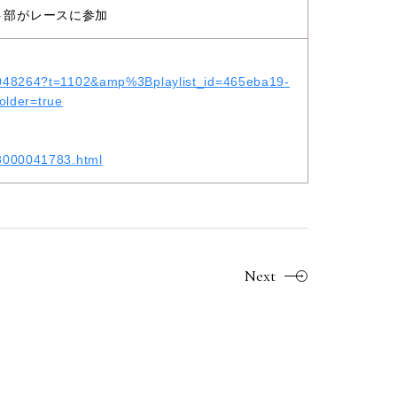
ト部がレースに参加
61048264?t=1102&amp%3Bplaylist_id=465eba19-
lder=true
/3000041783.html
Next