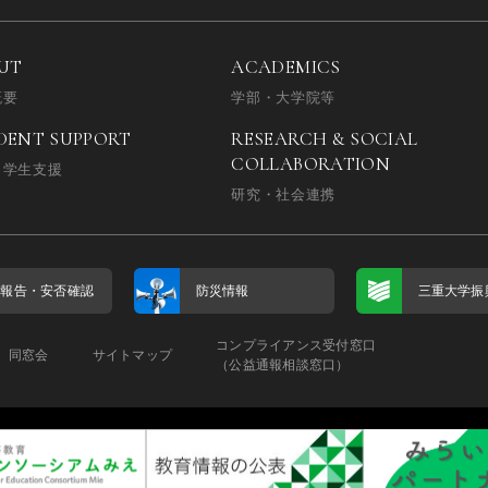
UT
ACADEMICS
概要
学部・大学院等
DENT SUPPORT
RESEARCH & SOCIAL
COLLABORATION
・学生支援
研究・社会連携
否報告・
安否確認
防災情報
三重大学振
コンプライアンス受付窓口
同窓会
サイトマップ
（公益通報相談窓口）