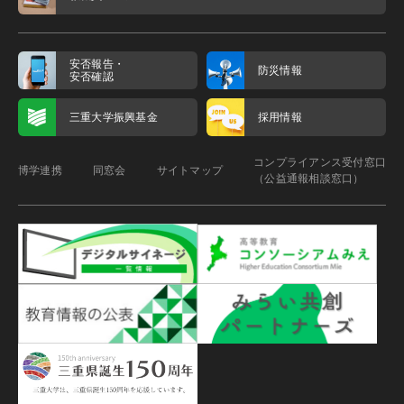
安否報告・
防災情報
安否確認
三重大学振興基金
採用情報
コンプライアンス受付窓口
博学連携
同窓会
サイトマップ
（公益通報相談窓口）