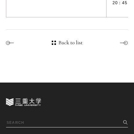
20：45～
Back to list