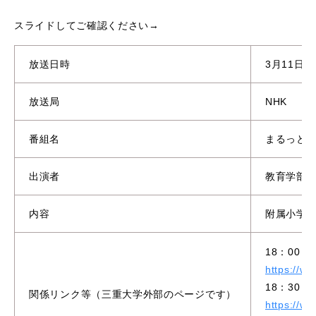
スライドしてご確認ください→
放送日時
3月11日
放送局
NHK
番組名
まるっと！
出演者
教育学部
内容
附属小学
18：00
https://w
18：30
関係リンク等（三重大学外部のページです）
https://w