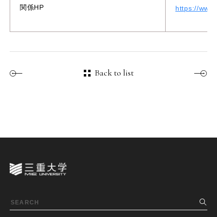
関係HP
https://www.
Back to list