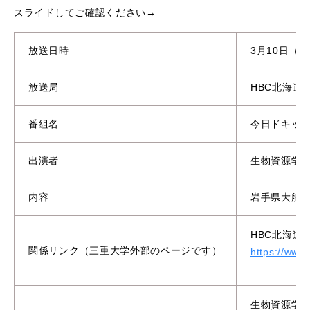
スライドしてご確認ください→
放送日時
3月10日（
放送局
HBC北海道
番組名
今日ドキッ
出演者
生物資源学
内容
岩手県大船
HBC北海道
関係リンク（三重大学外部のページです）
https://www.
生物資源学研