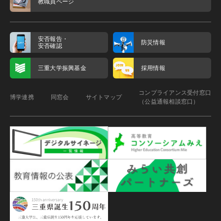
教職員ページ
安否報告・
防災情報
安否確認
三重大学振興基金
採用情報
コンプライアンス受付窓口
博学連携
同窓会
サイトマップ
（公益通報相談窓口）