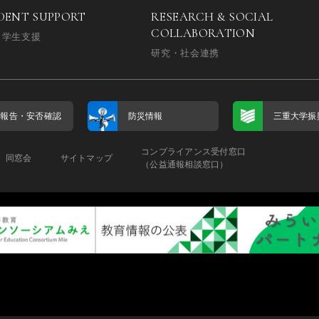
DENT SUPPORT
RESEARCH & SOCIAL
COLLABORATION
・学生支援
研究・社会連携
否報告・
安否確認
防災情報
三重大学振
コンプライアンス受付窓口
同窓会
サイトマップ
（公益通報相談窓口）