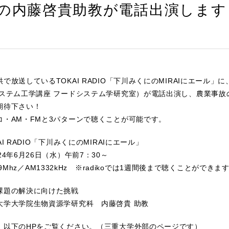
の内藤啓貴助教が電話出演します
で放送しているTOKAI RADIO「下川みくにのMIRAIにエール
システム工学講座 フードシステム学研究室）が電話出演し、農業事故
期待下さい！
コ・AM・FMと3パターンで聴くことが可能です。
I RADIO「下川みくにのMIRAIにエール」
24年6月26日（水）午前7：30～
M92.9Mhz／AM1332kHz ※radikoでは1週間後まで聴くことができま
課題の解決に向けた挑戦
大学大学院生物資源学研究科 内藤啓貴 助教
、以下のHPをご覧ください。（三重大学外部のページです）