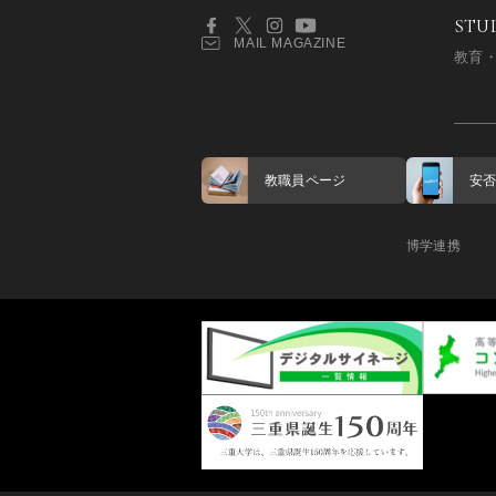
STU
MAIL MAGAZINE
教育
教職員ページ
安
博学連携