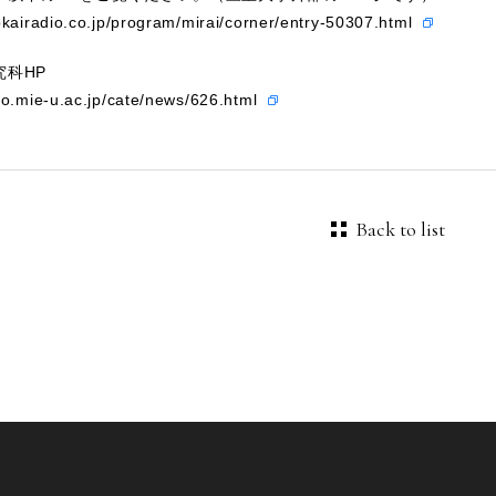
okairadio.co.jp/program/mirai/corner/entry-50307.html
究科HP
io.mie-u.ac.jp/cate/news/626.html
Back to list