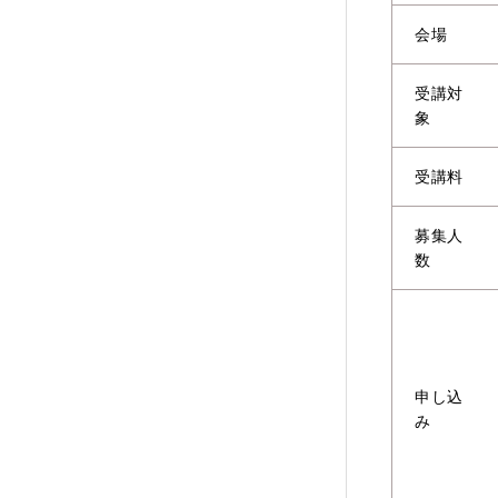
会場
受講対
象
受講料
募集人
数
申し込
み