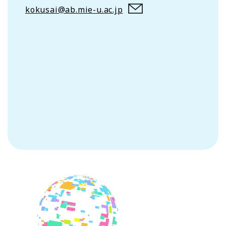
kokusai@ab.mie-u.ac.jp