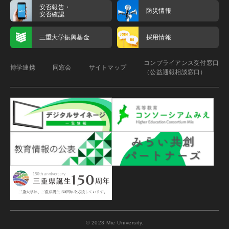
安否報告・
防災情報
安否確認
三重大学振興基金
採用情報
コンプライアンス受付窓口
博学連携
同窓会
サイトマップ
（公益通報相談窓口）
© 2023 Mie University.