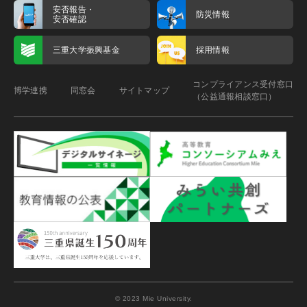
安否報告・
防災情報
安否確認
三重大学振興基金
採用情報
コンプライアンス受付窓口
博学連携
同窓会
サイトマップ
（公益通報相談窓口）
© 2023 Mie University.