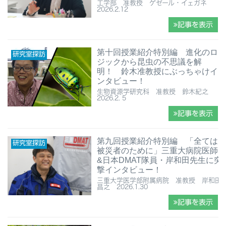
工学部 准教授 ゲゼール・イェガネ
2026.2.12
記事を表示
第十回授業紹介特別編 進化のロ
研究室探訪
ジックから昆虫の不思議を解
明！ 鈴木准教授にぶっちゃけイ
ンタビュー！
生物資源学研究科 准教授 鈴木紀之
2026.2. 5
記事を表示
第九回授業紹介特別編 「全ては
研究室探訪
被災者のために」三重大病院医師
&日本DMAT隊員・岸和田先生に突
撃インタビュー！
三重大学医学部附属病院 准教授 岸和田
昌之 2026.1.30
記事を表示