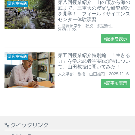
第八回授業紹介 ⼭の頂から海の
研究室探訪
底まで、三重大の豊富な研究施設
を見学！ フィールドサイエンス
センター体験演習
生物資源学部 教授 渡辺晋生
2026.1.23
記事を表示
第五回授業紹介特別編 「生きる
研究室探訪
力」を学ぶ忍者学実践演習につい
て、山田教授に聞いてみた！
人文学部 教授 山田雄司 2025.11. 6
記事を表示
クイックリンク