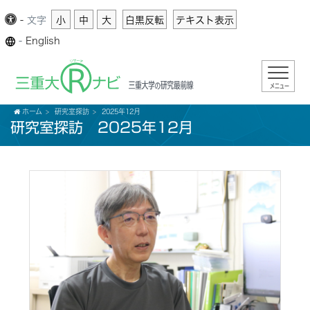
-
文字
小
中
大
白黒反転
テキスト表示
-
English
メニュー
ホーム
研究室探訪
2025年12月
研究室探訪 2025年12月