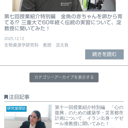
第七回授業紹介特別編 金魚の赤ちゃんを卵から育
てる⁉ 三重大で60年続く伝統の実習について、淀
教授に聞いてみた！
2025.12.12
生物資源学研究科 教授 淀太我
続きを読む
カテゴリーアーカイブを表示する
注目記事
第十一回授業紹介特別編 「心の
研究室探訪
復興」のための建築学・災害都市
計画について、イラン出身・ゲゼ
ール准教授に聞いてみた！