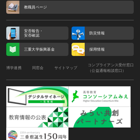
教職員ページ
安否報告・
防災情報
安否確認
三重大学振興基金
採用情報
コンプライアンス受付窓口
博学連携
同窓会
サイトマップ
（公益通報相談窓口）