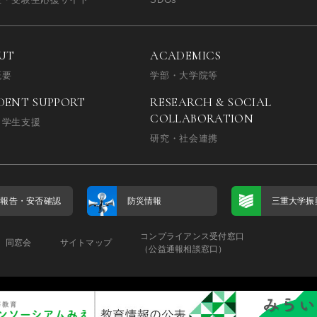
UT
ACADEMICS
概要
学部・大学院等
DENT SUPPORT
RESEARCH & SOCIAL
COLLABORATION
・学生支援
研究・社会連携
否報告・
安否確認
防災情報
三重大学振
コンプライアンス受付窓口
同窓会
サイトマップ
（公益通報相談窓口）