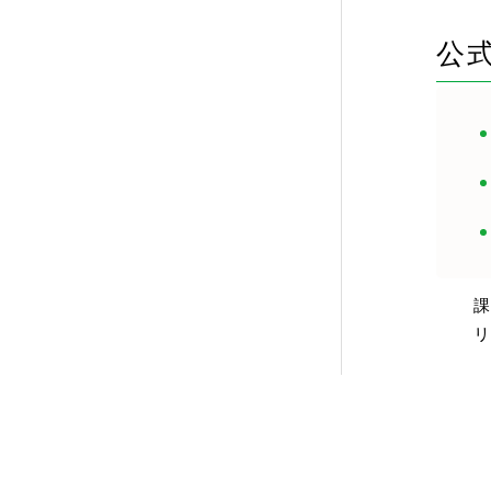
公
課
リ