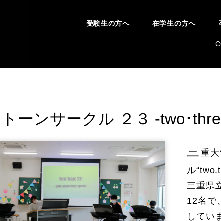
受験生の方へ
在学生の方へ
C
ーンサークル ２３ -two･thre
三
重大
ル“tw
三重県
12名
してい