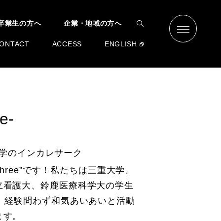
卒業生の方へ
企業・地域の方へ
ONTACT
ACCESS
ENGLISH
e-
学のインカレサーク
o.three”です！私たちは三重大学、
立看護大、鈴鹿医療科学大の学生
で、経験問わず和気あいあいと活動
ます。