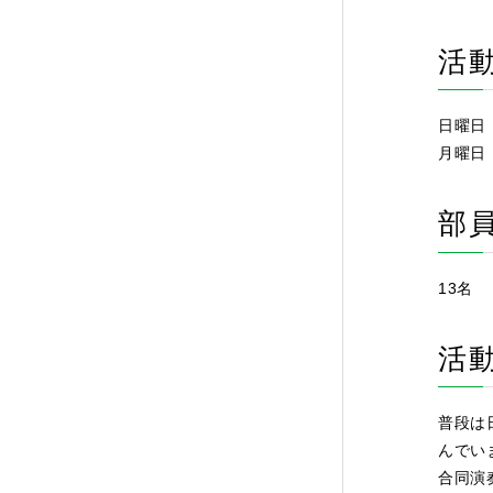
活
日曜日
月曜日
部
13名
活
普段は
んでい
合同演