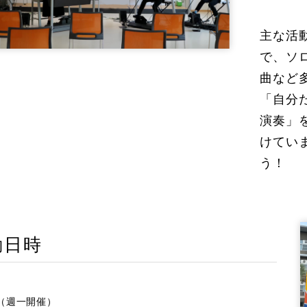
主な活
で、ソ
曲など
「自分
演奏」
けてい
う！
動日時
（週一開催）