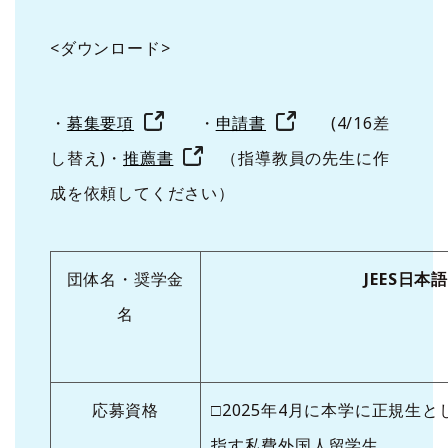
<ダウンロード>
・
募集要項
・
申請書
(4/16差
し替え)・
推薦書
（指導教員の先生に作
成を依頼してください）
団体名・奨学金
JEES
日本語
名
応募資格
□2025年4月に本学に正規生
指す私費外国人留学生