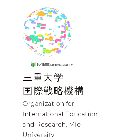
MIE UNIVERSE
三重大学
国際戦略機構
Organization for
International
Education
and Research, Mie
University