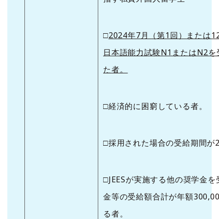
□
2024年7月（第1回）または
日本語能力試験N1またはN2
た者。
□経済的に困窮している者。
□採用された場合の受給期間が2
□JEESが実施する他の奨学金
金等の受給額合計が年額300,0
る者。