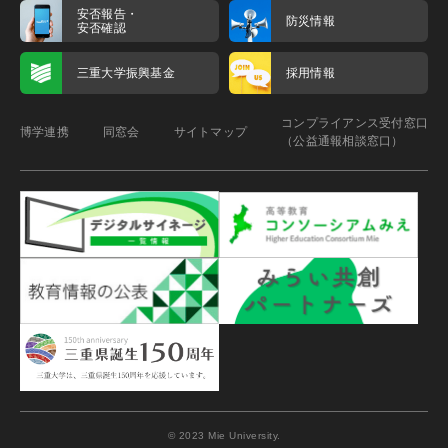
安否報告・
防災情報
安否確認
三重大学振興基金
採用情報
コンプライアンス受付窓口
博学連携
同窓会
サイトマップ
（公益通報相談窓口）
© 2023 Mie University.