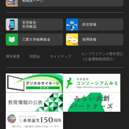
教職員ページ
安否報告・
防災情報
安否確認
三重大学振興基金
採用情報
コンプライアンス受付窓口
博学連携
同窓会
サイトマップ
（公益通報相談窓口）