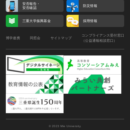
安否報告・
防災情報
安否確認
三重大学振興基金
採用情報
コンプライアンス受付窓口
博学連携
同窓会
サイトマップ
（公益通報相談窓口）
© 2023 Mie University.