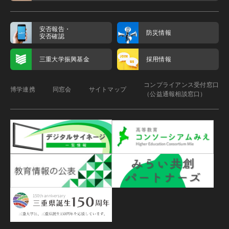
安否報告・
防災情報
安否確認
三重大学振興基金
採用情報
コンプライアンス受付窓口
博学連携
同窓会
サイトマップ
（公益通報相談窓口）