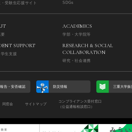
SDGs
生・受験生応援サイト
UT
ACADEMICS
概要
学部・大学院等
DENT SUPPORT
RESEARCH & SOCIAL
COLLABORATION
・学生支援
研究・社会連携
否報告・
安否確認
防災情報
三重大学振
コンプライアンス受付窓口
同窓会
サイトマップ
（公益通報相談窓口）