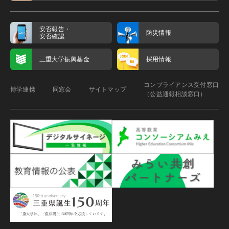
安否報告・
防災情報
安否確認
三重大学振興基金
採用情報
コンプライアンス受付窓口
博学連携
同窓会
サイトマップ
（公益通報相談窓口）