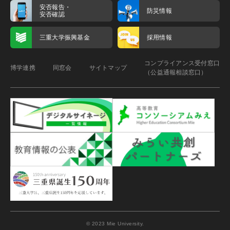
安否報告・
防災情報
安否確認
三重大学振興基金
採用情報
コンプライアンス受付窓口
博学連携
同窓会
サイトマップ
（公益通報相談窓口）
© 2023 Mie University.