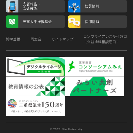
安否報告・
防災情報
安否確認
三重大学振興基金
採用情報
コンプライアンス受付窓口
博学連携
同窓会
サイトマップ
（公益通報相談窓口）
© 2023 Mie University.