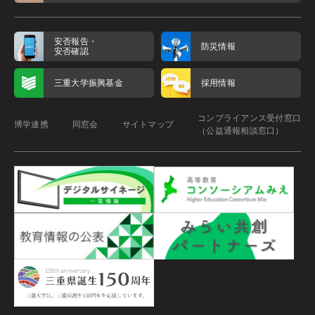
安否報告・
防災情報
安否確認
三重大学振興基金
採用情報
コンプライアンス受付窓口
博学連携
同窓会
サイトマップ
（公益通報相談窓口）