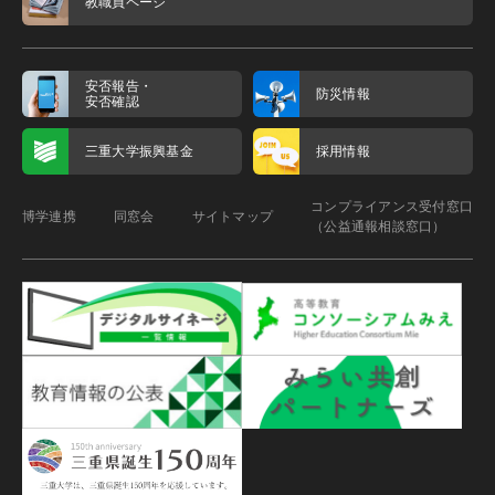
教職員ページ
安否報告・
防災情報
安否確認
三重大学振興基金
採用情報
コンプライアンス受付窓口
博学連携
同窓会
サイトマップ
（公益通報相談窓口）