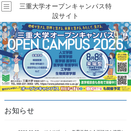
コ
ナ
三重大学オープンキャンパス特
ン
ビ
設サイト
テ
ゲ
ン
ー
ツ
シ
へ
ョ
ス
ン
キ
に
ッ
移
プ
動
お知らせ