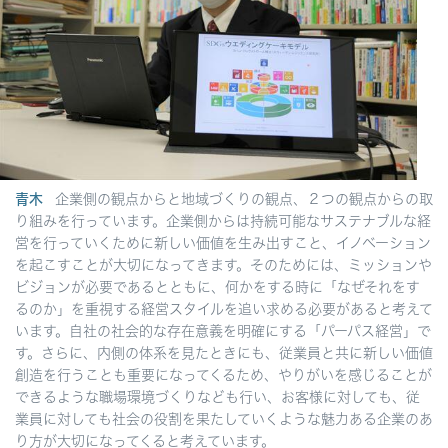
青木
企業側の観点からと地域づくりの観点、２つの観点からの取
り組みを行っています。企業側からは持続可能なサステナブルな経
営を行っていくために新しい価値を生み出すこと、イノベーション
を起こすことが大切になってきます。そのためには、ミッションや
ビジョンが必要であるとともに、何かをする時に「なぜそれをす
るのか」を重視する経営スタイルを追い求める必要があると考えて
います。自社の社会的な存在意義を明確にする「パーパス経営」で
す。さらに、内側の体系を見たときにも、従業員と共に新しい価値
創造を行うことも重要になってくるため、やりがいを感じることが
できるような職場環境づくりなども行い、お客様に対しても、従
業員に対しても社会の役割を果たしていくような魅力ある企業のあ
り方が大切になってくると考えています。