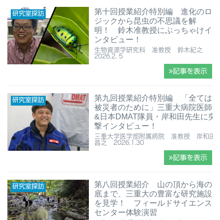
第十回授業紹介特別編 進化のロ
研究室探訪
ジックから昆虫の不思議を解
明！ 鈴木准教授にぶっちゃけイ
ンタビュー！
生物資源学研究科 准教授 鈴木紀之
2026.2. 5
記事を表示
第九回授業紹介特別編 「全ては
研究室探訪
被災者のために」三重大病院医師
&日本DMAT隊員・岸和田先生に突
撃インタビュー！
三重大学医学部附属病院 准教授 岸和田
昌之 2026.1.30
記事を表示
第八回授業紹介 ⼭の頂から海の
研究室探訪
底まで、三重大の豊富な研究施設
を見学！ フィールドサイエンス
センター体験演習