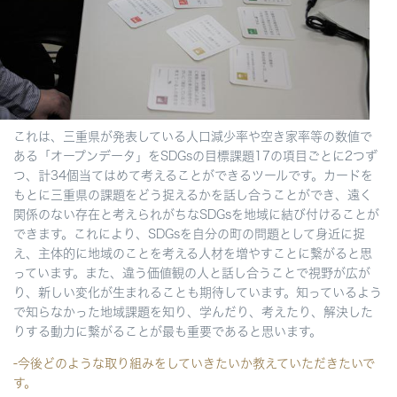
これは、三重県が発表している人口減少率や空き家率等の数値で
ある「オープンデータ」をSDGsの目標課題17の項目ごとに2つず
つ、計34個当てはめて考えることができるツールです。カードを
もとに三重県の課題をどう捉えるかを話し合うことができ、遠く
関係のない存在と考えられがちなSDGsを地域に結び付けることが
できます。これにより、SDGsを自分の町の問題として身近に捉
え、主体的に地域のことを考える人材を増やすことに繋がると思
っています。また、違う価値観の人と話し合うことで視野が広が
り、新しい変化が生まれることも期待しています。知っているよう
で知らなかった地域課題を知り、学んだり、考えたり、解決した
りする動力に繋がることが最も重要であると思います。
-今後どのような取り組みをしていきたいか教えていただきたいで
す。