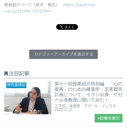
教員紹介ページ（青木 雅生）
https://kyoin.mie-
u.ac.jp/profile/1019.html
カテゴリーアーカイブを表示する
注目記事
第十一回授業紹介特別編 「心の
研究室探訪
復興」のための建築学・災害都市
計画について、イラン出身・ゲゼ
ール准教授に聞いてみた！
工学部 准教授 ゲゼール・イェガネ
2026.2.12
記事を表示