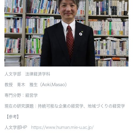
人文学部 法律経済学科
教授 青木 雅生（Aoki,Masao）
専門分野：経営学
現在の研究課題：持続可能な企業の経営学、地域づくりの経営学
【参考】
人文学部HP
https://www.human.mie-u.ac.jp/