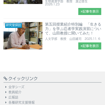
生物資源学部 教授 渡辺晋生
2026.1.23
記事を表示
第五回授業紹介特別編 「生きる
研究室探訪
力」を学ぶ忍者学実践演習につい
て、山田教授に聞いてみた！
人文学部 教授 山田雄司 2025.11. 6
記事を表示
クイックリンク
全学シーズ
教員紹介
広報誌
各種研究支援情報