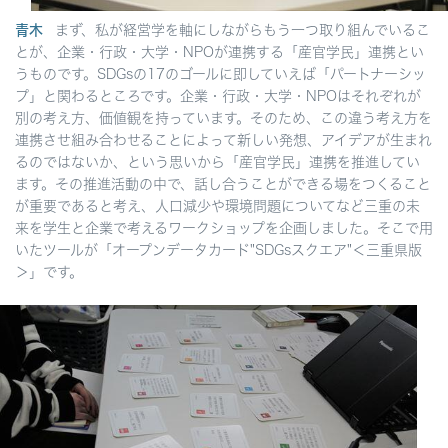
青木
まず、私が経営学を軸にしながらもう一つ取り組んでいるこ
とが、企業・行政・大学・NPOが連携する「産官学民」連携とい
うものです。SDGsの17のゴールに即していえば「パートナーシッ
プ」と関わるところです。企業・行政・大学・NPOはそれぞれが
別の考え方、価値観を持っています。そのため、この違う考え方を
連携させ組み合わせることによって新しい発想、アイデアが生まれ
るのではないか、という思いから「産官学民」連携を推進してい
ます。その推進活動の中で、話し合うことができる場をつくること
が重要であると考え、人口減少や環境問題についてなど三重の未
来を学生と企業で考えるワークショップを企画しました。そこで用
いたツールが「オープンデータカード"SDGsスクエア"＜三重県版
＞」です。