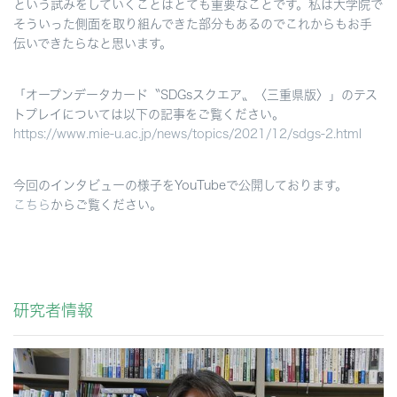
という試みをしていくことはとても重要なことです。私は大学院で
そういった側面を取り組んできた部分もあるのでこれからもお手
伝いできたらなと思います。
「オープンデータカード〝SDGsスクエア〟〈三重県版〉」のテス
トプレイについては以下の記事をご覧ください。
https://www.mie-u.ac.jp/news/topics/2021/12/sdgs-2.html
今回のインタビューの様子をYouTubeで公開しております。
こちら
からご覧ください。
研究者情報