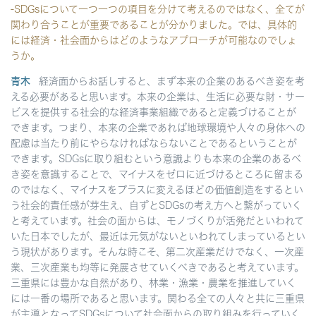
-SDGsについて一つ一つの項目を分けて考えるのではなく、全てが
関わり合うことが重要であることが分かりました。では、具体的
には経済・社会面からはどのようなアプロ―チが可能なのでしょ
うか。
青木
経済面からお話しすると、まず本来の企業のあるべき姿を考
える必要があると思います。本来の企業は、生活に必要な財・サー
ビスを提供する社会的な経済事業組織であると定義づけることが
できます。つまり、本来の企業であれば地球環境や人々の身体への
配慮は当たり前にやらなければならないことであるということが
できます。SDGsに取り組むという意識よりも本来の企業のあるべ
き姿を意識することで、マイナスをゼロに近づけるところに留まる
のではなく、マイナスをプラスに変えるほどの価値創造をするとい
う社会的責任感が芽生え、自ずとSDGsの考え方へと繋がっていく
と考えています。社会の面からは、モノづくりが活発だといわれて
いた日本でしたが、最近は元気がないといわれてしまっているとい
う現状があります。そんな時こそ、第二次産業だけでなく、一次産
業、三次産業も均等に発展させていくべきであると考えています。
三重県には豊かな自然があり、林業・漁業・農業を推進していく
には一番の場所であると思います。関わる全ての人々と共に三重県
が主導となってSDGsについて社会面からの取り組みを行っていく