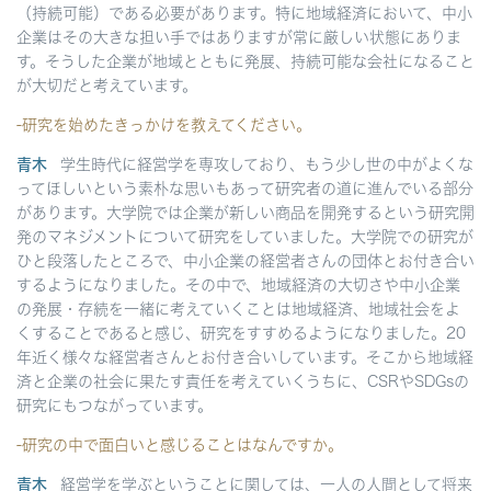
（持続可能）である必要があります。特に地域経済において、中小
企業はその大きな担い手ではありますが常に厳しい状態にありま
す。そうした企業が地域とともに発展、持続可能な会社になること
が大切だと考えています。
-研究を始めたきっかけを教えてください。
青木
学生時代に経営学を専攻しており、もう少し世の中がよくな
ってほしいという素朴な思いもあって研究者の道に進んでいる部分
があります。大学院では企業が新しい商品を開発するという研究開
発のマネジメントについて研究をしていました。大学院での研究が
ひと段落したところで、中小企業の経営者さんの団体とお付き合い
するようになりました。その中で、地域経済の大切さや中小企業
の発展・存続を一緒に考えていくことは地域経済、地域社会をよ
くすることであると感じ、研究をすすめるようになりました。20
年近く様々な経営者さんとお付き合いしています。そこから地域経
済と企業の社会に果たす責任を考えていくうちに、CSRやSDGsの
研究にもつながっています。
-研究の中で面白いと感じることはなんですか。
青木
経営学を学ぶということに関しては、一人の人間として将来