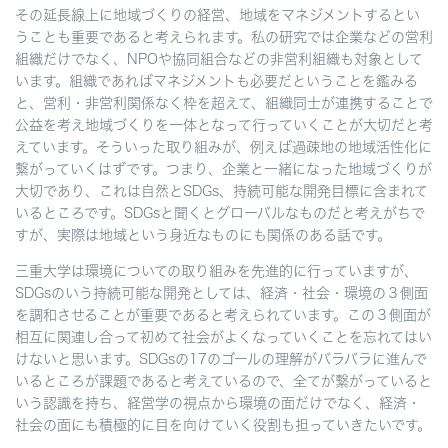
その延長線上に地域づくりの経営、地域をマネジメントするとい
うことも重要であると考えられます。私の研究では企業などの営利
組織だけでなく、NPOや協同組合などの非営利組織も対象として
います。組織であればマネジメントも必要だということを鑑みる
と、営利・非営利関係なく枠を超えて、組織同士が連携することで
公益を考え地域づくりを一体となって行っていくことが大切だと考
えています。そういった取り組みが、例えば過疎地の地域活性化に
繋がっていくはずです。つまり、企業と一緒になった地域づくりが
大切であり、これは自然とSDGs、持続可能な開発目標に含まれて
いるところです。SDGsと聞くとグローバルなものだと考えがちで
すが、実際は地域という身近なものにも関係のある話です。
三重大学は環境についての取り組みを先進的に行っていますが、
SDGsのいう持続可能な開発としては、経済・社会・環境の３側面
を調和させることが重要であると考えられています。この３側面が
相互に関連し合って初めて社会がよくなっていくことを忘れてはい
けないと思います。SDGsの17のゴールの理解がバラバラに進んで
いるところが課題であると考えているので、全てが繋がっていると
いう認識を持ち、経営学の視点から環境の面だけでなく、経済・
社会の面にも積極的に目を向けていく役割も担っていきたいです。