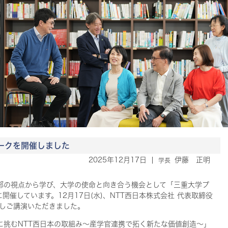
ークを開催しました
2025年12月17日
|
伊藤 正明
学長
部の視点から学び、大学の使命と向き合う機会として「三重大学プ
開催しています。12月17日(水)、NTT西日本株式会社
代表取締役
きしご講演いただきました。
に挑むNTT西日本の取組み～産学官連携で拓く新たな価値創造～」