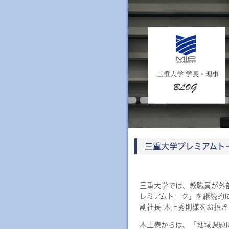
三重大学プレミアムト
三重大学では、教職員が外
レミアムトーク」を継続的に
副社長 木上秀則様をお招
木上様からは、「
地域課題