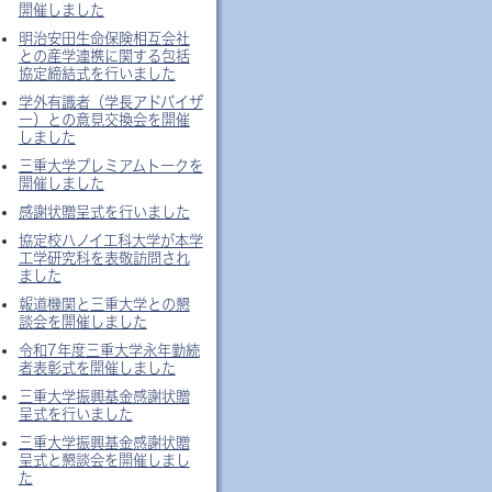
開催しました
明治安田生命保険相互会社
との産学連携に関する包括
協定締結式を行いました
学外有識者（学長アドバイザ
ー）との意見交換会を開催
しました
三重大学プレミアムトークを
開催しました
感謝状贈呈式を行いました
協定校ハノイ工科大学が本学
工学研究科を表敬訪問され
ました
報道機関と三重大学との懇
談会を開催しました
令和7年度三重大学永年勤続
者表彰式を開催しました
三重大学振興基金感謝状贈
呈式を行いました
三重大学振興基金感謝状贈
呈式と懇談会を開催しまし
た