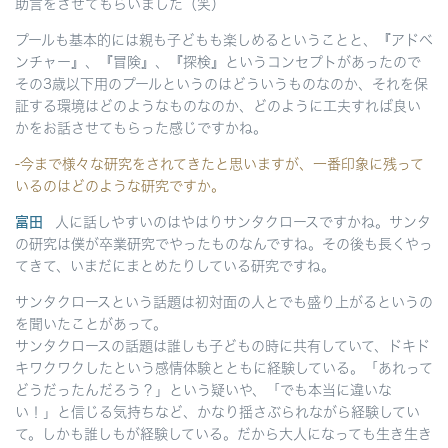
助言をさせてもらいました（笑）
プールも基本的には親も子どもも楽しめるということと、『アドベ
ンチャー』、『冒険』、『探検』というコンセプトがあったので
その3歳以下用のプールというのはどういうものなのか、それを保
証する環境はどのようなものなのか、どのように工夫すれば良い
かをお話させてもらった感じですかね。
-今まで様々な研究をされてきたと思いますが、一番印象に残って
いるのはどのような研究ですか。
富田
人に話しやすいのはやはりサンタクロースですかね。サンタ
の研究は僕が卒業研究でやったものなんですね。その後も長くやっ
てきて、いまだにまとめたりしている研究ですね。
サンタクロースという話題は初対面の人とでも盛り上がるというの
を聞いたことがあって。
サンタクロースの話題は誰しも子どもの時に共有していて、ドキド
キワクワクしたという感情体験とともに経験している。「あれって
どうだったんだろう？」という疑いや、「でも本当に違いな
い！」と信じる気持ちなど、かなり揺さぶられながら経験してい
て。しかも誰しもが経験している。だから大人になっても生き生き