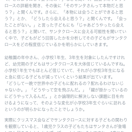
ロースの詳細を聞き、その後に「そのサンタさんって本物だと思
う？」と聞くんです。さらに、「本物には会うことができると思
う？」とか、「どうしたら会えると思う？」と聞くんです。「会っ
たことがない。」と言った子どもにも「じゃあどうやったら会え
ると思う？」と聞いて、サンタクロースに会える可能性を聞いてい
く中で、子どもがどう回答したかを分析してその子どもがサンタク
ロースをどの程度信じているかを明らかにしていきます。
幼稚園の年中さん、小学校1年生、3年生を対象にしたんですけれ
ど、幼児期の子どもはサンタクロースを大体信じているんですね。
小学校1年生でもほとんど信じていて、それが小学校3年生になる
と急に信じる子どもが減っていくという結果が出ています。
「どうして一晩で世界中の子どもに配れるの？配れるわけないじ
ゃないか。」「どうやって空を飛ぶんだ。」「鍵が掛かっているの
にどうやって入るんだ。」とか論理的に解決しない課題に目を向
けるようになって、そのような変化が小学校3年生ぐらいに訪れる
というのが明らかになったことでしょうか。
実際にクリスマス会などでサンタクロースに対する子どもの関わり
を観察していると、1歳児クラスの子どもたちはサンタさんが登場