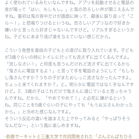
よく使われているみたいなんですね。アプリを起動させると電話の
音が鳴って「はい、もしもし。」と鬼の恐ろしい声が聞こえるんで
すね。最初は鬼の背中だけが画面に映って、最後に振り返って「こ
ら～！」と怒鳴りつけるというね。恐ろしいアプリなので好きか
嫌いかと言ったら好きじゃないんですけど。リアルすぎるというか
ね。子どもにあまり逃げ道を与えていない感じだから。
こういう発想を普段の子どもとの遊びに取り入れています。子ども
が3歳ぐらいの時にトイレに行っても流さずに出てくるんですよ。
「流しなさい！」と何度も言うんだけれど流さずに出てくるから
「鬼さんに電話するよ！」と言って手を電話のようにして「もしも
し鬼さんですか？うちの子がまたおしっこ流さなかったんですよ。
ちょっと来てくれますか？」と。明らかに電話ではなく手なんです
けど。2、3歳の子はこれだけで鬼さんに通じていると思っちゃう
んですね。だから、「やめてやめて！」と必死に嫌がるという
ね。同じことを5歳ぐらいの子にやっても「もうお父さんわかった
から。」と冷めた感じなんですよ。
そういう反応の違いを踏まえた上でやってみると「やっぱりそう
なんだな～」という風に楽しめますね。
-鈴鹿サーキットと三重大学で共同開発された「ぶんぶんばちひろ