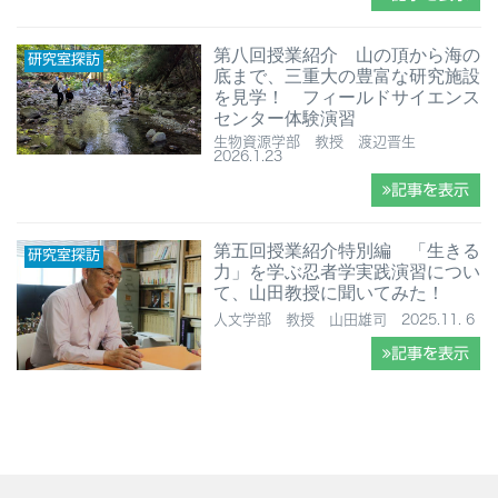
第八回授業紹介 ⼭の頂から海の
研究室探訪
底まで、三重大の豊富な研究施設
を見学！ フィールドサイエンス
センター体験演習
生物資源学部 教授 渡辺晋生
2026.1.23
記事を表示
第五回授業紹介特別編 「生きる
研究室探訪
力」を学ぶ忍者学実践演習につい
て、山田教授に聞いてみた！
人文学部 教授 山田雄司 2025.11. 6
記事を表示