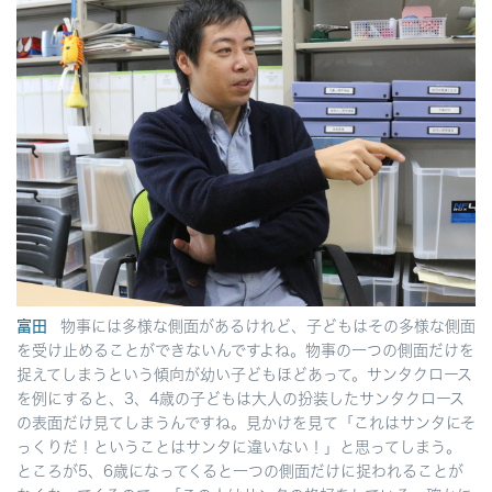
富田
物事には多様な側面があるけれど、子どもはその多様な側面
を受け止めることができないんですよね。物事の一つの側面だけを
捉えてしまうという傾向が幼い子どもほどあって。サンタクロース
を例にすると、3、4歳の子どもは大人の扮装したサンタクロース
の表面だけ見てしまうんですね。見かけを見て「これはサンタにそ
っくりだ！ということはサンタに違いない！」と思ってしまう。
ところが5、6歳になってくると一つの側面だけに捉われることが