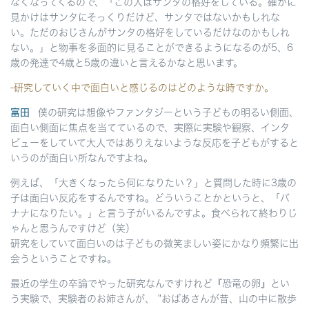
なくなってくるので、「この人はサンタの格好をしている。確かに
見かけはサンタにそっくりだけど、サンタではないかもしれな
い。ただのおじさんがサンタの格好をしているだけなのかもしれ
ない。」と物事を多面的に見ることができるようになるのが5、6
歳の発達で4歳と5歳の違いと言えるかなと思います。
-研究していく中で面白いと感じるのはどのような時ですか。
富田
僕の研究は想像やファンタジーという子どもの明るい側面、
面白い側面に焦点を当てているので、実際に実験や観察、インタ
ビューをしていて大人ではありえないような反応を子どもがすると
いうのが面白い所なんですよね。
例えば、「大きくなったら何になりたい？」と質問した時に3歳の
子は面白い反応をするんですね。どういうことかというと、「バ
ナナになりたい。」と言う子がいるんですよ。食べられて終わりじ
ゃんと思うんですけど（笑）
研究をしていて面白いのは子どもの微笑ましい姿にかなり頻繁に出
会うということですね。
最近の学生の卒論でやった研究なんですけれど『恐竜の卵』とい
う実験で、実験者のお姉さんが、 "おばあさんが昔、山の中に散歩