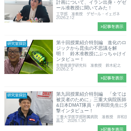
計画について、イラン出身・ゲゼ
ール准教授に聞いてみた！
工学部 准教授 ゲゼール・イェガネ
2026.2.12
記事を表示
第十回授業紹介特別編 進化のロ
研究室探訪
ジックから昆虫の不思議を解
明！ 鈴木准教授にぶっちゃけイ
ンタビュー！
生物資源学研究科 准教授 鈴木紀之
2026.2. 5
記事を表示
第九回授業紹介特別編 「全ては
研究室探訪
被災者のために」三重大病院医師
&日本DMAT隊員・岸和田先生に突
撃インタビュー！
三重大学医学部附属病院 准教授 岸和田
昌之 2026.1.30
記事を表示