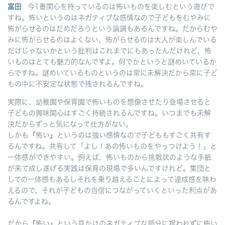
富田
今1番関心を持っているのは怖いものを楽しむという遊びで
すね。怖いというのはネガティブな感情なので子どもをむやみに
怖がらせるのはだめだろうという論調もあるんですね。だからむや
みに怖がらせるのはよくない、怖がらせるのは大人が楽しんでいる
だけじゃないかという批判はこれまでにもあったんだけれど、怖
いものはとても魅力的なんですよ。何でかというと謎めいているか
らですね。謎めいているものというのは常に未解決だから常に子ど
もの中に不安定な状態で残されるんですね。
実際に、幼稚園や保育園で怖いものを想像させたり登場させると
子どもの興味関心はすごく持続されるんですね。いつまでも未解
決だからずっと気になって仕方がない。
しかも『怖い』というのは強い感情なので子どももすごく共有す
るんですね。共有して「よし！あの怖いものをやっつけよう！」と
一体感ができやすい。例えば、怖いものから挑戦状のような手紙
が来て成し遂げる実践は保育の現場で多いんですけれど。集団と
しての一体感もあるしそれを乗り越えることによって達成感を味わ
えるので、それが子どもの自信につながっていくといった利点があ
るんですよね。
だから『怖い』という見かけのネガティブな部分に捉われずに怖い