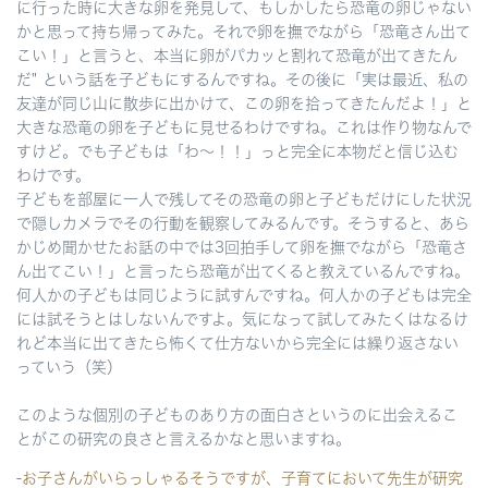
に行った時に大きな卵を発見して、もしかしたら恐竜の卵じゃない
かと思って持ち帰ってみた。それで卵を撫でながら「恐竜さん出て
こい！」と言うと、本当に卵がパカッと割れて恐竜が出てきたん
だ" という話を子どもにするんですね。その後に「実は最近、私の
友達が同じ山に散歩に出かけて、この卵を拾ってきたんだよ！」と
大きな恐竜の卵を子どもに見せるわけですね。これは作り物なんで
すけど。でも子どもは「わ～！！」っと完全に本物だと信じ込む
わけです。
子どもを部屋に一人で残してその恐竜の卵と子どもだけにした状況
で隠しカメラでその行動を観察してみるんです。そうすると、あら
かじめ聞かせたお話の中では3回拍手して卵を撫でながら「恐竜さ
ん出てこい！」と言ったら恐竜が出てくると教えているんですね。
何人かの子どもは同じように試すんですね。何人かの子どもは完全
には試そうとはしないんですよ。気になって試してみたくはなるけ
れど本当に出てきたら怖くて仕方ないから完全には繰り返さない
っていう（笑）
このような個別の子どものあり方の面白さというのに出会えるこ
とがこの研究の良さと言えるかなと思いますね。
-お子さんがいらっしゃるそうですが、子育てにおいて先生が研究