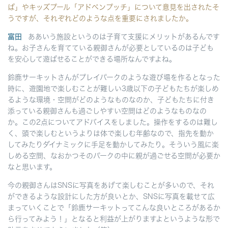
ば」やキッズプール「アドベンプッチ」について意見を出されたそ
うですが、それぞれどのような点を重要にされましたか。
富田
ああいう施設というのは子育て支援にメリットがあるんです
ね。お子さんを育てている親御さんが必要としているのは子ども
を安心して遊ばせることができる場所なんですよね。
鈴鹿サーキットさんがプレイパークのような遊び場を作るとなった
時に、遊園地で楽しむことが難しい3歳以下の子どもたちが楽しめ
るような環境・空間がどのようなものなのか、子どもたちに付き
添っている親御さんも過ごしやすい空間はどのようなものなの
か。この2点についてアドバイスをしました。操作をするのは難し
く、頭で楽しむというよりは体で楽しむ年齢なので、指先を動か
してみたりダイナミックに手足を動かしてみたり。そういう風に楽
しめる空間、なおかつそのパークの中に親が過ごせる空間が必要か
なと思います。
今の親御さんはSNSに写真をあげて楽しむことが多いので、それ
ができるような設計にした方が良いとか、SNSに写真を載せて広
まっていくことで「鈴鹿サーキットってこんな良いところがあるか
ら行ってみよう！」となると利益が上がりますよというような形で