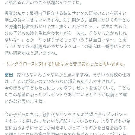
と語れることのできる話題なんですよね。
授業なんかで最初自己紹介する時にサンタの研究のことを話すと
学生の食いつきはいいですね。幼児期から児童期にかけての子ども
の発達の特徴をわかりやすく描くことができるし、学生たちも自
分の子どもの時と重ね合わせながら「ああ、そうだったかもしれ
ないな～」とか「やっぱり子どもっていうのは面白いな～」と思
うことができる話題なのでサンタクロースの研究は一番思い入れの
深い研究かなと思いますね。
-サンタクロースに対する印象は今と昔で変わったと思いますか。
富田
変わらないんじゃないかと思いますね。そういう比較の仕方
はしたことがないのでわからない部分もあるんですけれど。
今のほうが子どもたちにしっかりプレゼントをあげていて、子ども
たちの希望に沿ったプレゼントをあげているところが以前との違
いかなと思いますね。
今の子どもたちは、親世代がサンタさんに希望に沿うプレゼント
をもらって嬉しかったという経験をしているから、より子どもの希
望に沿うように子どもが何をほしがっているのかを日常会話の中
で調査してから予算の範囲内のものをあげるということが今と昔