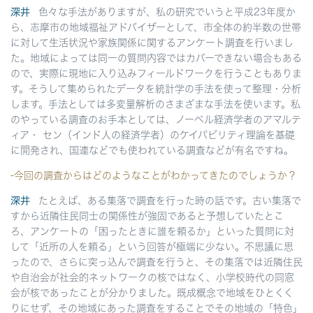
深井
色々な手法がありますが、私の研究でいうと平成23年度か
ら、志摩市の地域福祉アドバイザーとして、市全体の約半数の世帯
に対して生活状況や家族関係に関するアンケート調査を行いまし
た。地域によっては同一の質問内容ではカバーできない場合もある
ので、実際に現地に入り込みフィールドワークを行うこともありま
す。そうして集められたデータを統計学の手法を使って整理・分析
します。手法としては多変量解析のさまざまな手法を使います。私
のやっている調査のお手本としては、ノーベル経済学者のアマルテ
ィア・ セン（インド人の経済学者）のケイパビリティ理論を基礎
に開発され、国連などでも使われている調査などが有名ですね。
-今回の調査からはどのようなことがわかってきたのでしょうか？
深井
たとえば、ある集落で調査を行った時の話です。古い集落で
すから近隣住民同士の関係性が強固であると予想していたとこ
ろ、アンケートの「困ったときに誰を頼るか」といった質問に対
して「近所の人を頼る」という回答が極端に少ない。不思議に思
ったので、さらに突っ込んで調査を行うと、その集落では近隣住民
や自治会が社会的ネットワークの核ではなく、小学校時代の同窓
会が核であったことが分かりました。既成概念で地域をひとくく
りにせず、その地域にあった調査をすることでその地域の「特色」