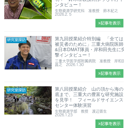
ンタビュー！
生物資源学研究科 准教授 鈴木紀之
2026.2. 5
記事を表示
第九回授業紹介特別編 「全ては
研究室探訪
被災者のために」三重大病院医師
&日本DMAT隊員・岸和田先生に突
撃インタビュー！
三重大学医学部附属病院 准教授 岸和田
昌之 2026.1.30
記事を表示
第八回授業紹介 ⼭の頂から海の
研究室探訪
底まで、三重大の豊富な研究施設
を見学！ フィールドサイエンス
センター体験演習
生物資源学部 教授 渡辺晋生
2026.1.23
記事を表示