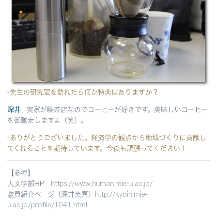
-先生の研究室を訪れたら何か特典はありますか？
深井
実家が喫茶店なのでコーヒーが好きです。美味しいコーヒー
を御馳走しますよ（笑）。
-ありがとうございました。経済学の観点から地域づくりに貢献し
てくれることを期待しています。今後も頑張ってください！
【参考】
人文学部HP
https://www.human.mie-u.ac.jp/
教員紹介ページ（深井英喜）
http://kyoin.mie-
u.ac.jp/profile/1041.html