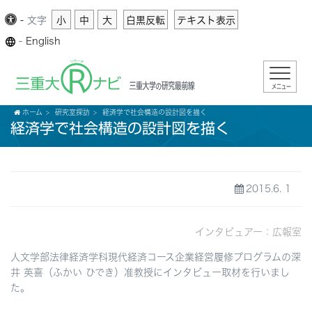
-
文字
小
中
大
白黒反転
テキスト表示
-
English
メニュー
ホーム
研究室探訪
経済学で社会構造の設計図を描く
経済学で社会構造の設計図を描く
2015.6. 1
インタビュアー：広報室
人文学部法律経済学科現代経済コース企業経営履修プログラムの深
井 英喜（ふかい ひでき）准教授にインタビュー取材を行いまし
た。