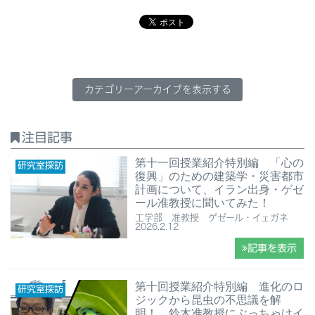
カテゴリーアーカイブを表示する
注目記事
第十一回授業紹介特別編 「心の
研究室探訪
復興」のための建築学・災害都市
計画について、イラン出身・ゲゼ
ール准教授に聞いてみた！
工学部 准教授 ゲゼール・イェガネ
2026.2.12
記事を表示
第十回授業紹介特別編 進化のロ
研究室探訪
ジックから昆虫の不思議を解
明！ 鈴木准教授にぶっちゃけイ