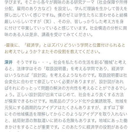
学びます。そこから各々が興味のある研究テーマ（社会保障や所得
分配、雇用のあり方など）を設定し、学んだ理論を生かして答えを
探し出していく感じですね。僕のゼミは学生たちに言わせると結構
厳しいらしいですが（笑）、その分、皆しっかりした考え方を身
に付けて卒業していっていると感じています。社会構造の分析に興
味のある人は是非、講義を受けてみてください。
-最後に、「経済学」とはズバリどういう学問と位置付けられると
お考えでしょうか？またその役割を教えてください。
深井
そうですね・・・。社会を私たちの生活を創る"機械"と考え
ると、法律学はその「取扱説明書」を考える学問であり、経済学
はいうなれば「設計図」を考えるようなものです。取扱説明書は社
会変化に合わせて修正していく必要がありますが、設計図があれ
ばそれにのっとって問題の解決の方向性を考えることができるでし
ょう。正しい設計図が出来てはじめて、社会をより良くする方法
が模索できるわけです。地産品のブランド化や企業誘致等、地域を
元気にする画期的なアイデアはたくさんありますが、まずは丁寧
にその地域構造を理解してからこのようなアイデアを取り入れない
と、結局財源の無駄遣いに終わる危険もあります。地域にあった働
きかけをすることが重要です。このあたりに経済学の役割があるの