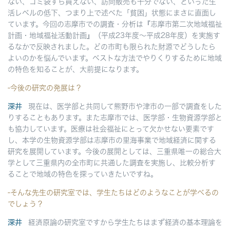
ない、ゴミ袋すら買えない、訪問販売も十分でない、といった生
活レベルの低下、つまり上で述べた「貧困」状態にまさに直面し
ています。今回の志摩市での調査・分析は『志摩市第二次地域福祉
計画・地域福祉活動計画』（平成23年度～平成28年度）を実施す
るなかで反映されました。どの市町も限られた財源でどうしたら
よいのかを悩んでいます。ベストな方法でやりくりするために地域
の特色を知ることが、大前提になります。
-今後の研究の発展は？
深井
現在は、医学部と共同して熊野市や津市の一部で調査をした
りすることもあります。また志摩市では、医学部・生物資源学部と
も協力しています。医療は社会福祉にとって欠かせない要素です
し、本学の生物資源学部は志摩市の里海事業で地域経済に関する
研究を展開しています。今後の展開としては、三重県唯一の総合大
学として三重県内の全市町に共通した調査を実施し、比較分析す
ることで地域の特色を探っていきたいですね。
-そんな先生の研究室では、学生たちはどのようなことが学べるの
でしょう？
深井
経済原論の研究室ですから学生たちはまず経済の基本理論を