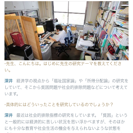
-先生、こんにちは。はじめに先生の研究テーマを教えてくださ
い。
深井
経済学の視点から「福祉国家論」や「所得分配論」の研究を
していて、そこから貧困問題や社会的排除問題などについて考えて
います。
-具体的にはどういったことを研究しているのでしょうか？
深井
最近は社会的排除指標の研究をしています。「貧困」という
と一般的には経済的に苦しい状況を思い浮かべますが、そのほか
にも十分な教育や社会生活の機会を与えられないような状態を