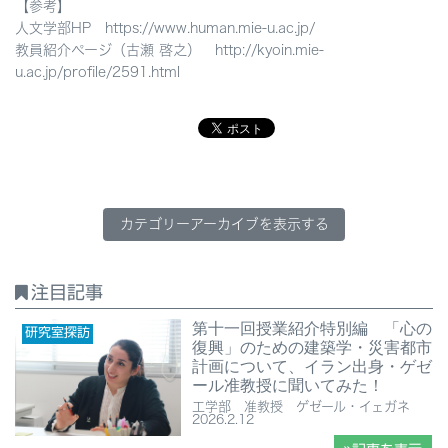
【参考】
人文学部HP https://www.human.mie-u.ac.jp/
教員紹介ページ（古瀬 啓之） http://kyoin.mie-
u.ac.jp/profile/2591.html
カテゴリーアーカイブを表示する
注目記事
第十一回授業紹介特別編 「心の
研究室探訪
復興」のための建築学・災害都市
計画について、イラン出身・ゲゼ
ール准教授に聞いてみた！
工学部 准教授 ゲゼール・イェガネ
2026.2.12