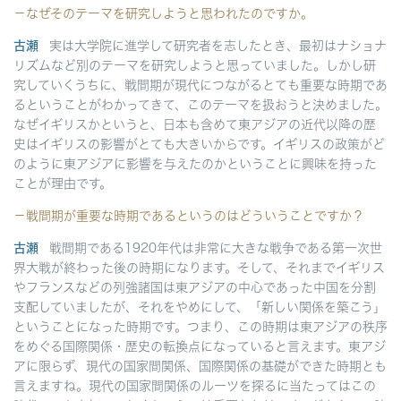
－なぜそのテーマを研究しようと思われたのですか。
古瀬
実は大学院に進学して研究者を志したとき、最初はナショナ
リズムなど別のテーマを研究しようと思っていました。しかし研
究していくうちに、戦間期が現代につながるとても重要な時期であ
るということがわかってきて、このテーマを扱おうと決めました。
なぜイギリスかというと、日本も含めて東アジアの近代以降の歴
史はイギリスの影響がとても大きいからです。イギリスの政策がど
のように東アジアに影響を与えたのかということに興味を持った
ことが理由です。
－戦間期が重要な時期であるというのはどういうことですか？
古瀬
戦間期である1920年代は非常に大きな戦争である第一次世
界大戦が終わった後の時期になります。そして、それまでイギリス
やフランスなどの列強諸国は東アジアの中心であった中国を分割
支配していましたが、それをやめにして、「新しい関係を築こう」
ということになった時期です。つまり、この時期は東アジアの秩序
をめぐる国際関係・歴史の転換点になっていると言えます。東アジ
アに限らず、現代の国家間関係、国際関係の基礎ができた時期とも
言えますね。現代の国家間関係のルーツを探るに当たってはこの