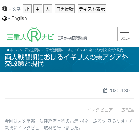
-
文字
小
中
大
白黒反転
テキスト表示
-
English
メニュー
ホーム
研究室探訪
両大戦間期におけるイギリスの東アジア外交政策と現代
両大戦間期におけるイギリスの東アジア外
交政策と現代
2020.4.30
インタビュアー：広報室
今回は人文学部 法律経済学科の古瀬 啓之（ふるせ ひろゆき）准
教授にインタビュー取材を行いました。