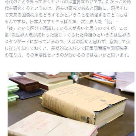
時代のことを知っておくというのは重要なわけです。だからこの時
代を研究するというのは、過去の研究であると同時に、現代そし
て未来の国際秩序をどうするかということを勉強することにもな
るんですね。日本人ですとやっぱり第二次世界大戦「前」・
「後」という区分で認識している人が多いと思うのですが、この
第1次世界大戦が終わった後につくられた枠組みというのは世界の
スタンダードになっているので、大昔の話だと思わず、意識して少
し詳しく知っておくと、長期的なスパンで国家間関係や国際秩序
の在り方、その重要性というのが分かるのではないかと思います。