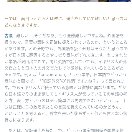
－では、面白いところとは逆に、研究をしていて難しいと思うのは
どんなときですか。
古瀬
難しい......そうだなあ、もう全部難しいですよね。外国語を
扱うので、言葉の意味を正確に捉えられているのか、というところ
があります。どの分野でも、外国語を扱う分野はそうだと思うので
すが日本語に翻訳するとやっぱり意味がずれてきます。表しきれな
い単語が沢山出てきて。同じ英語で話していても、イギリス人の外
交官たちと日本人の外交官たちでは微妙にずれているところがあ
るんです。例えば「cooperation」という単語。日本語でどういう
意味かと聞けば、「"協調外交"の"協調"ですよね？」って言われま
す。でもイギリス人が使っている意味とは微妙に異なります。だか
ら日本語でそのまま訳してもイギリス人が使っているその単語の考
え方、表し方というのはそう簡単には再現できないという......。自
分は正確にこの政治家たちの言葉を捉えられているのかどうか、
ということを考えると、論文を書いた後もずっと何とも言えない気
持ちになります。
あとは、実証研究を経た上で、どういう国家間関係や国際関係