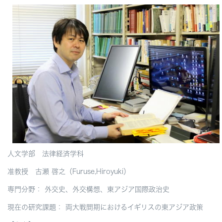
人文学部 法律経済学科
准教授 古瀬 啓之（Furuse,Hiroyuki）
専門分野： 外交史、外交構想、東アジア国際政治史
現在の研究課題： 両大戦間期におけるイギリスの東アジア政策