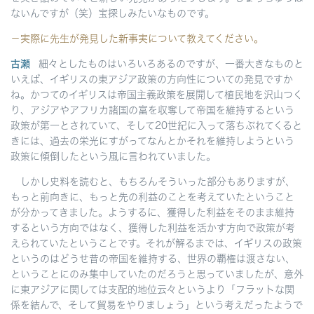
ないんですが（笑）宝探しみたいなものです。
－実際に先生が発見した新事実について教えてください。
古瀬
細々としたものはいろいろあるのですが、一番大きなものと
いえば、イギリスの東アジア政策の方向性についての発見ですか
ね。かつてのイギリスは帝国主義政策を展開して植民地を沢山つく
り、アジアやアフリカ諸国の富を収奪して帝国を維持するという
政策が第一とされていて、そして20世紀に入って落ちぶれてくると
きには、過去の栄光にすがってなんとかそれを維持しようという
政策に傾倒したという風に言われていました。
しかし史料を読むと、もちろんそういった部分もありますが、
もっと前向きに、もっと先の利益のことを考えていたということ
が分かってきました。ようするに、獲得した利益をそのまま維持
するという方向ではなく、獲得した利益を活かす方向で政策が考
えられていたということです。それが解るまでは、イギリスの政策
というのはどうせ昔の帝国を維持する、世界の覇権は渡さない、
ということにのみ集中していたのだろうと思っていましたが、意外
に東アジアに関しては支配的地位云々というより「フラットな関
係を結んで、そして貿易をやりましょう」という考えだったようで