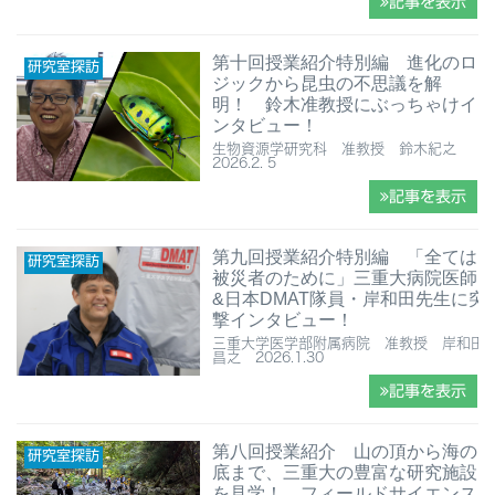
記事を表示
第十回授業紹介特別編 進化のロ
研究室探訪
ジックから昆虫の不思議を解
明！ 鈴木准教授にぶっちゃけイ
ンタビュー！
生物資源学研究科 准教授 鈴木紀之
2026.2. 5
記事を表示
第九回授業紹介特別編 「全ては
研究室探訪
被災者のために」三重大病院医師
&日本DMAT隊員・岸和田先生に突
撃インタビュー！
三重大学医学部附属病院 准教授 岸和田
昌之 2026.1.30
記事を表示
第八回授業紹介 ⼭の頂から海の
研究室探訪
底まで、三重大の豊富な研究施設
を見学！ フィールドサイエンス