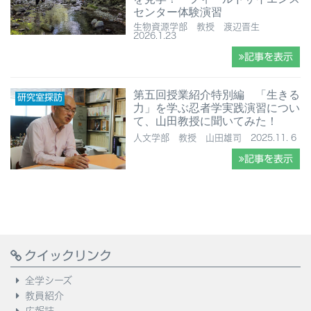
センター体験演習
生物資源学部 教授 渡辺晋生
2026.1.23
記事を表示
第五回授業紹介特別編 「生きる
研究室探訪
力」を学ぶ忍者学実践演習につい
て、山田教授に聞いてみた！
人文学部 教授 山田雄司 2025.11. 6
記事を表示
クイックリンク
全学シーズ
教員紹介