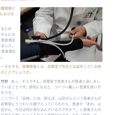
医療面接と
における
するため
者さんには
、患者満足
しました。
に患者満足
た。
―そもそも、医療面接とは、診察室で先生とお話をしている時
のことでしょうか。
竹村
あっ、そうですよ。診察室で患者さんが医者と話しをし
ていることです。研究になると、ついつい難しい言葉を使いが
ちです。
ここでいう「反映」とは、例えば、山田さんという患者さんが
診察室にうつむいた顔で入ってこられたら、医者が「あれ、山
田さん、今日は何か落ち込んでいるのですか？」と患者さんの