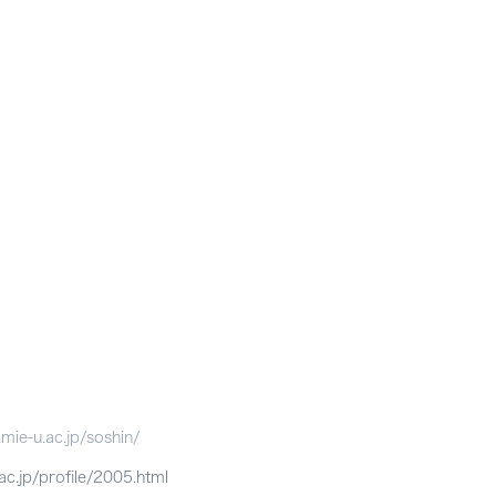
mie-u.ac.jp/soshin/
/profile/2005.html