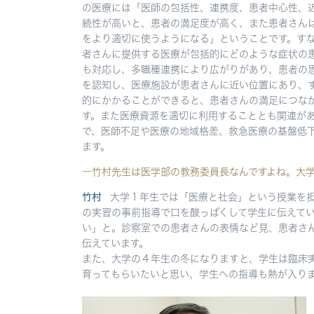
の医療には「医師の包括性、連携度、患者中心性、
続性が高いと、患者の満足度が高く、また患者さん
をより適切に使うようになる」ということです。す
者さんに提供する医療が包括的にどのような症状の
も対応し、多職種連携により広がりがあり、患者の
を認知し、医療施設が患者さんに近い位置にあり、
的にかかることができると、患者さんの満足につな
す。また医療資源を適切に利用することとも関連が
で、医師不足や医療の地域格差、救急医療の基盤低
ます。
―竹村先生は医学部の教務委員長なんですよね。大
竹村
大学１年生では「医療と社会」という授業を
の実習の事前指導で口を酸っぱくして学生に伝えて
い」と。診察室での患者さんの表情など見、患者さ
伝えています。
また、大学の４年生の冬になりますと、学生は臨床
育ってもらいたいと思い、学生への指導も熱が入り