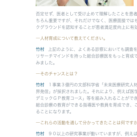
否定せず、医者として受け止めて理解したことを患
ちろん重要ですが、それだけでなく、医療面接では
クグラウンドを認知することが患者満足度向上に有
―人材育成について教えてください。
竹村
上記のように、よくある診察においても調査
リサーチマインドを持った総合診療医をもっと育成
みました。
―そのチャンスとは？
竹村
１事業３億円の文部科学省「未来医療研究人
界発信」が採択されました。それにより、例えば医学
デミックＧＰ教育コース」等を組み入れることがで
総合診療の教育ができる指導医や教員を育成でき、
ることになります。
―これらの活動を通して分かってきたことは何です
竹村
９０以上の研究事業が動いていますが、例え