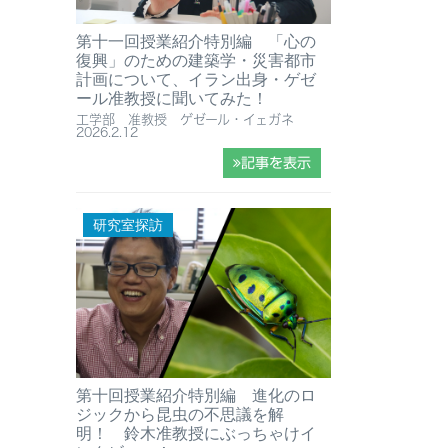
第十一回授業紹介特別編 「心の
復興」のための建築学・災害都市
計画について、イラン出身・ゲゼ
ール准教授に聞いてみた！
工学部 准教授 ゲゼール・イェガネ
2026.2.12
記事を表示
研究室探訪
第十回授業紹介特別編 進化のロ
ジックから昆虫の不思議を解
明！ 鈴木准教授にぶっちゃけイ