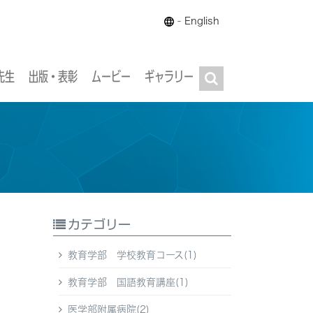
-
English
先生
出版・表彰
ムービー
ギャラリー
カテゴリー
教育学部 学校教育コース(1)
教育学部 国語教育講座(1)
医学部附属病院(2)