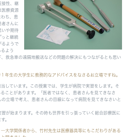
近接性、継
は医療資源
なわち、患
患者さんに
思いや期待
ずっと継続
がるようで
あるよう
下、救急車の遠隔地搬送などの問題の解決にもつながるとも思い
学１年生の大学生に教務的なアドバイスをなさるお立場ですね。
担当しています。この授業では、学生が病院で実習をします。そ
いることがあります。「医者ではなく、患者さんを見てきなさ
んの立場で考え、患者さんの目線になって病院を見てきなさいと
実習が始まります。その時も世界を引っ張っていく総合診療医に
ます。
―大学関係者から、竹村先生は医療器具等にもこだわりがある