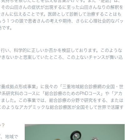
気持ちを察したことを伝える言葉がけです。また「是認」は、
その山田さんの症状が出現するに至った山田さんなりの解釈を
者さんに伝えることです。医師として診断して治療することはも
もう１つの頭で患者さんの考えや期待、さらに心理社会的なバッ
効です。
を行い、科学的に正しいか否かを検証しております。このような
できないかと思案していたところ、この上ないチャンスが舞い込
材養成拠点形成事業」に我々の「三重地域総合診療網の全国・世
系研究科のコースに「総合診療のためのPhDコース」や「アカ
きました。この事業では、総合診療の分野で研究をする、または
このようなアカデミックな総合診療医が全国そして世界で活躍す
か？
ば、地域で