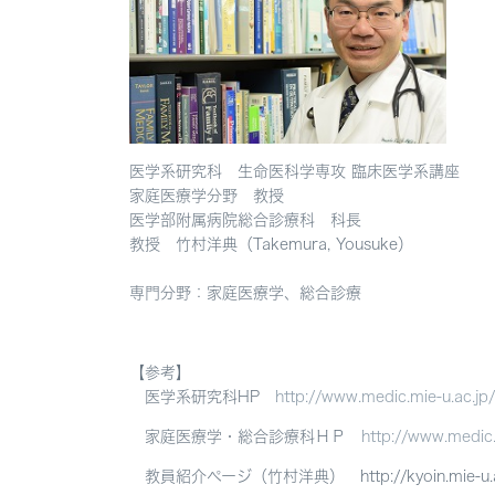
医学系研究科
生命医科学専攻 臨床医学系講座
家庭医療学分野 教授
医学部附属病院総合診療科 科長
教授 竹村洋典（Takemura, Yousuke）
専門分野
：家庭医療学、総合診療
【参考】
医学系研究科HP
http://www.medic.mie-u.ac.jp/
家庭医療学・総合診療科ＨＰ
http://www.medic.
教員紹介ページ（竹村洋典） http://kyoin.mie-u.ac.jp