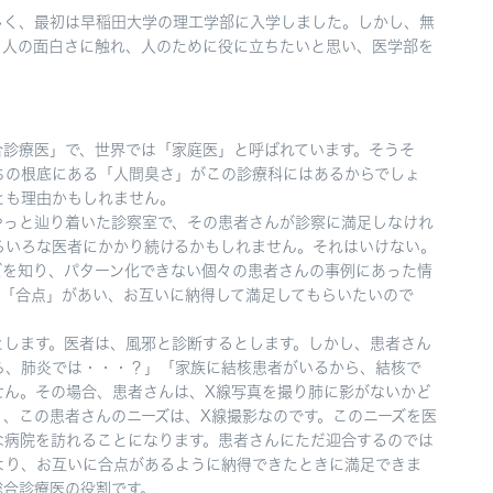
しく、最初は早稲田大学の理工学部に入学しました。しかし、無
、人の面白さに触れ、人のために役に立ちたいと思い、医学部を
合診療医」で、世界では「家庭医」と呼ばれています。そうそ
ちの根底にある「人間臭さ」がこの診療科にはあるからでしょ
とも理由かもしれません。
やっと辿り着いた診察室で、その患者さんが診察に満足しなけれ
ろいろな医者にかかり続けるかもしれません。それはいけない。
ズを知り、パターン化できない個々の患者さんの事例にあった情
に「合点」があい、お互いに納得して満足してもらいたいので
とします。医者は、風邪と診断するとします。しかし、患者さん
ら、肺炎では・・・？」「家族に結核患者がいるから、結核で
せん。その場合、患者さんは、X線写真を撮り肺に影がないかど
、この患者さんのニーズは、X線撮影なのです。このニーズを医
な病院を訪れることになります。患者さんにただ迎合するのでは
より、お互いに合点があるように納得できたときに満足できま
総合診療医の役割です。