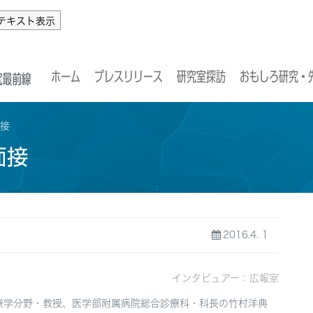
テキスト表示
ホーム
プレスリリース
研究室探訪
おもしろ研究・
面接
面接
2016.4. 1
インタビュアー：広報室
療学分野・教授、医学部附属病院総合診療科・科長の竹村洋典