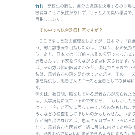
竹村
高校生の時に、自分の進路を決定するのは難
機質なことに気性があわず、もっと人間臭い環境で
目指しました。
―その中でも総合診療科医ですが？
ここで少し言葉の整理をしますが、日本では「総
う、総合診療医を目指したのは、やはり、私の気持
う。あと、日本ではほぼ前人未到の分野であったこ
患者さんは、不安を抱えながら診察に来られます。
ば、その方は他の医者にかかり、満足できるまでい
私は、患者さんの話を聞かせていただき、そのニー
報を提供し、患者さんのニーズと医者としての見解
す。
例えば、数日間、咳をしている患者さんが来られた
は、大学病院に来ているのですから、「もしかした
は・・・？」と不安に思って来ているのかもしれま
うかなどの検査をしてほしいのかもしれせん。つまり
師が聞き出さなければ、患者さんはずっといろいろ
なく、患者さんと医者が一緒に解決に向けてあゆみ
す。患者中心でお互いに満足できるようにするのが