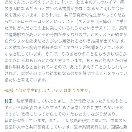
進めてみたいと考えています。1つは、脳の中のアルツハイマー病
の原因になるだろうと言われる物質が少なくなるかに関して今研
究を進めています。もう1つは、共同研究者の先生がやってくださ
っているローターロッドというテスト（ネズミを回る棒の上に乗せ
た時にどれだけその上に乗っていられるかというテスト）で、筋肉
や運動能力が高いとその時間が長くなります。このテストの結果か
らタウリンを飲ませた方が少し頑張れるという結果が出ています。
この結果から筋肉や神経系などにタウリンが影響を与えているの
かなと思っています。そこで、そのあたりのことをもう少し明らか
にできたらおもしろいかなと考えています。もともと筋肉とかの保
護作用はあると言われているので、あたりまえのことかもしれない
けれど、なぜそのような結果になるのかを解明することをやってい
きたいと考えています。
-最後に何か学生に伝えたいことはありますか。
村田
私が講師をしていたときに、当時教授であった先生のもとに
タイから胆管癌の研究をするために留学してきた方たちがいるの
ですが、教授になってからもその方たちとのつながりがあり、一
緒に研究をしています。また、上咽頭癌の研究において、中国の広
西医科大学と共同研究をしています。医学系研究科には、国際推薦