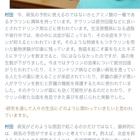
村田
今、病気の予防に使えるのではないかとアミノ酸の一種であ
るタウリンに興味を持っています。タウリンは疲労回復などに良い
とされてドリンク剤などに使われています。生活習慣病になる過程
や進行中では、体の中に炎症が起こっており、その炎症をタウリ
ンが抑えるといわれています。そのような特徴をもつタウリンを用
いた動物実験が印象に残っています。発癌を起こす薬を与えたネズ
ミにタウリンを飲ませると、0にはならなかったのですが、癌の発
生数が下がりました。今まではタウリンの効果について疲労回復
がうたわれていたり、ミトコンドリア病などの重い病気を患ってい
る人たちの薬に使えることが承認されていたり、肝臓の調子が悪い
人がタウリンを飲むと肝臓の機能を保護するために使われていま
した。そのタウリンが癌にも効く可能性があるのだとわかり、タ
ウリンの新たな面を発見できた喜びを感じられた実験でした。
-研究を通して人々の生活にどのように関わっていきたいと思われ
ていますか。
村田
病気がどのような原因で起こるのかだけではなく、最終的に
は、病気の予防ができると良いと考えています。例えば、炎症を抑