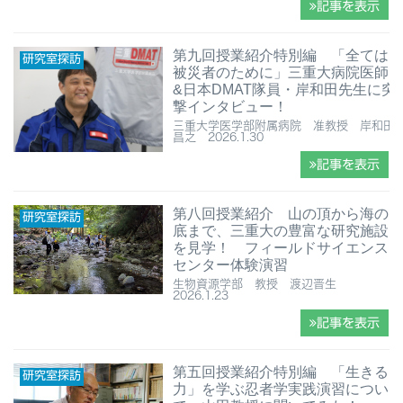
記事を表示
第九回授業紹介特別編 「全ては
研究室探訪
被災者のために」三重大病院医師
&日本DMAT隊員・岸和田先生に突
撃インタビュー！
三重大学医学部附属病院 准教授 岸和田
昌之 2026.1.30
記事を表示
第八回授業紹介 ⼭の頂から海の
研究室探訪
底まで、三重大の豊富な研究施設
を見学！ フィールドサイエンス
センター体験演習
生物資源学部 教授 渡辺晋生
2026.1.23
記事を表示
第五回授業紹介特別編 「生きる
研究室探訪
力」を学ぶ忍者学実践演習につい