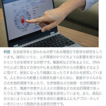
村田
社会医学系と言われる分野である環境分子医学の研究をして
います。端的にいうと、人が環境の中でどのような影響を受けるの
かというのを研究する分野です。職業病などがあるように、DNA
やたんぱく質などの体の中にある物質が外からの影響をどのよう
に受けて、病気になったり健康になったりするのかを研究していま
す。人と外からの影響との関係を調べるために、細菌やウイルスな
どの生物的環境であったり、化学物質などの物理・化学的環境で
あったり、職業や宗教や人と人との関係などの社会的環境であっ
たりなど様々な面から病気の現象を研究しています。また、病気に
ならないようにという予防を含めた健康な人にもアプローチして
いきたいという側面がある研究分野です。