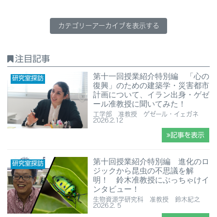
カテゴリーアーカイブを表示する
注目記事
第十一回授業紹介特別編 「心の
研究室探訪
復興」のための建築学・災害都市
計画について、イラン出身・ゲゼ
ール准教授に聞いてみた！
工学部 准教授 ゲゼール・イェガネ
2026.2.12
記事を表示
第十回授業紹介特別編 進化のロ
研究室探訪
ジックから昆虫の不思議を解
明！ 鈴木准教授にぶっちゃけイ
ンタビュー！
生物資源学研究科 准教授 鈴木紀之
2026.2. 5