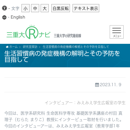
-
文字
小
中
大
白黒反転
テキスト表示
-
English
メニュー
ホーム
研究室探訪
生活習慣病の発症機構の解明とその予防を目指して
生活習慣病の発症機構の解明とその予防を
目指して
2023.11. 9
インタビュアー：みえみえ学生広報室の学生
今回は、医学系研究科 生命医科学専攻 基礎医学系講座の村田 真
理子（むらた まりこ）教授にインタービュー取材を行いました。
今回のインタビューアーは、みえみえ学生広報室（教育学部1年