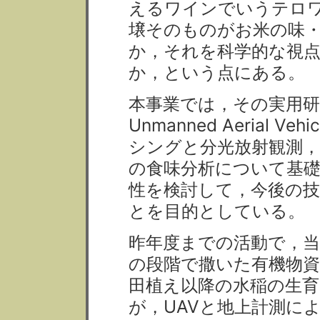
えるワインでいうテロ
壌そのものがお米の味
か，それを科学的な視
か，という点にある。
本事業では，その実用研
Unmanned Aerial
シングと分光放射観測，
の食味分析について基
性を検討して，今後の
とを目的としている。
昨年度までの活動で，
の段階で撒いた有機物
田植え以降の水稲の生
が，UAVと地上計測に