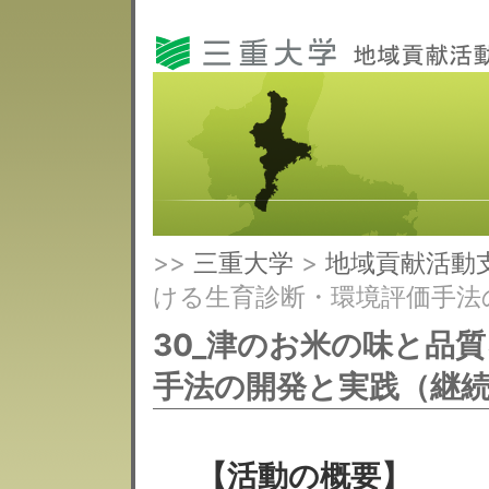
>>
三重大学
>
地域貢献活動
ける生育診断・環境評価手法
30_津のお米の味と品
手法の開発と実践（継
【活動の概要】