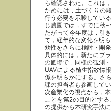
ら確認された。これは
ためには，土づくりの
行う必要を示唆してい
じ農園では，すでに秋~
たがって今年度は，引
て，経年的な変化を明ら
効性をさらに検討・開発
具体的には，新たにブ
の圃場で，同様の観測
UAVによる植生指数情
係を明らかにする。さ
課の担当者も参画してい
次産業化の視点から，本
ことを第2の目的とする
の提供から本研究手法に