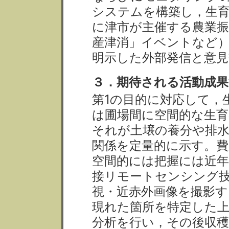
システムを構築し，生
に津市が主催する農業
産津消」イベントなど
明示した外部発信と意見
３．期待される活動成果
第1の目的に対応して，
は圃場間に空間的な生
それが土壌の養分や排
関係を定量的に示す。費
空間的には把握には近年
接リモートセンシング技
視・近赤外画像を撮影す
現れた箇所を特定した
分析を行い，その後収