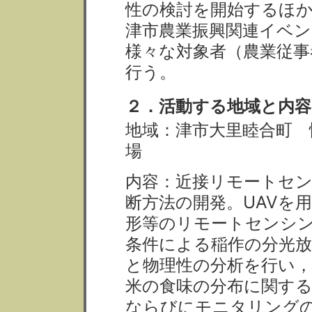
性の検討を開始するほ
津市農業振興関連イベ
様々な対象者（農業従事
行う。
２．活動する地域と内容
地域：津市大里睦合町 
場
内容：近接リモートセ
断方法の開発。UAVを
形等のリモートセンシ
条件による稲作の分光放
と物理性の分析を行い
米の食味の分布に関す
ならびにモニタリング