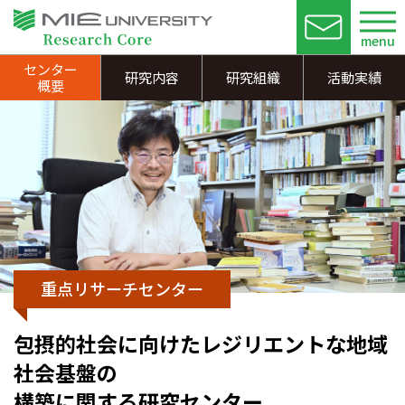
menu
お問い合わ
センター
研究内容
研究組織
活動実績
概要
重点リサーチセンター
包摂的社会に向けたレジリエントな地域
社会基盤の
構築に関する研究センター