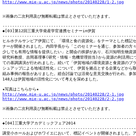
http://www.mie-u.ac.jp/news/photo/20140228/1-2.jpg
※画像の二次利用及び無断転載は禁止とさせていただきます。

-------------------------------------------------------
◆[03]第12回三重大学発産学官連携セミナーin伊賀

-------------------------------------------------------
ヒルホテルサンピア伊賀にて、「環境と食の資源化」をテーマとした標記セ
ナーが開催されました。内田学長から「このセミナーを通じ、参加者の方々
少しでも有用な情報を提供したい」と開会の挨拶があり、石川知明生物資源
研究科教授、吉岡基理事(研究・情報・危機管理担当)から資源の利活用につ
ての基調講演が行われました。続いて「伊賀地域の環境資源と食資源のブラ
シュアップによる地域活性化」について、伊賀を拠点とする企業などから取
組み事例の報告がありました。総合討論では活発な意見交換が行われ、参加
148人は伊賀地域の活性化について考えを深めました。

http://www.mie-u.ac.jp/news/photo/20140228/2-1.jpg
http://www.mie-u.ac.jp/news/photo/20140228/2-2.jpg
※画像の二次利用及び無断転載は禁止とさせていただきます。

-------------------------------------------------------
◆[04]三重大学アカデミックフェア2014

-------------------------------------------------------
講堂小ホールおよびホワイエにおいて、標記イベントが開催されました。ア