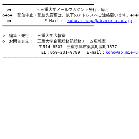
━━━━━━━━━━━━━━━━━━━━━━━━━━━━━━━━━━━━━

　◇◆          ＜三重大学メールマガジン＞発行：毎月             
◇◆◇◆  配信中止・配信先変更は、以下のアドレスへご連絡願います。◆◇◆◇
　◇◆　      　    E-Mail：　
koho.m-maga@ab.mie-u.ac.jp
   
━━━━━━━━━━━━━━━━━━━━━━━━━━━━━━━━━━━━━

◇　編集・発行：　三重大学広報室

◇　お問合せ先：　三重大学企画総務部総務チーム広報室

　　　　　　　　　〒514-8507　三重県津市栗真町屋町1577

　　　　　　　　　TEL：059-231-9789　 E-mail：
koho@ab.mie-u