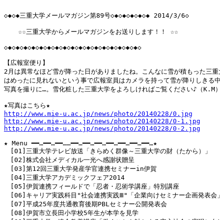
◇◆◇◆三重大学メールマガジン第89号◇◆◇◆◇◆◇◆◇◆ 2014/3/6◇

  　☆☆三重大学からメールマガジンをお送りします！！ ☆☆

◇◆◇◆◇◆◇◆◇◆◇◆◇◆◇◆◇◆◇◆◇◆◇◆◇◆◇◆◇◆◇◆◇◆◇

【広報室便り】

2月は異常なほど雪が降った日がありましたね。こんなに雪が積もった三重大
はめったに見れないという事で広報室員はカメラを持って雪が降りしきる中
写真を撮りに…。雪化粧した三重大学をよろしければご覧ください♪（K.M）
http://www.mie-u.ac.jp/news/photo/20140228/0.jpg
http://www.mie-u.ac.jp/news/photo/20140228/0-1.jpg
http://www.mie-u.ac.jp/news/photo/20140228/0-2.jpg
★ Menu ━━…━━…━━……━━…━━…━━…━━…━━…━━…━━…★

　[01]三重大学テレビ放送「きらめく群像～三重大学の財（たから）」

　[02]株式会社メディカル一光へ感謝状贈呈

　[03]第12回三重大学発産学官連携セミナーin伊賀

　[04]三重大学アカデミックフェア2014

　[05]伊賀連携フィールドで「忍者・忍術学講座」特別講座

　[06]キャリア実践科目"社会連携実践Ⅲ"「企業向けセミナー企画発表会」
　[07]平成25年度共通教育後期PBLセミナー公開発表会

　[08]伊賀市立長田小学校5年生が本学を見学
