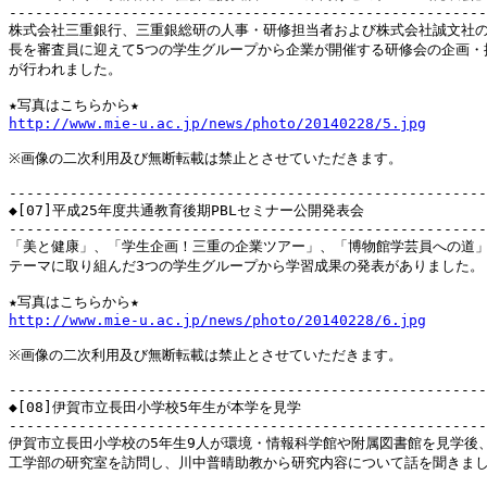
-------------------------------------------------------
株式会社三重銀行、三重銀総研の人事・研修担当者および株式会社誠文社の
長を審査員に迎えて5つの学生グループから企業が開催する研修会の企画・提
が行われました。

http://www.mie-u.ac.jp/news/photo/20140228/5.jpg
※画像の二次利用及び無断転載は禁止とさせていただきます。

-------------------------------------------------------
◆[07]平成25年度共通教育後期PBLセミナー公開発表会

-------------------------------------------------------
「美と健康」、「学生企画！三重の企業ツアー」、「博物館学芸員への道」
テーマに取り組んだ3つの学生グループから学習成果の発表がありました。

http://www.mie-u.ac.jp/news/photo/20140228/6.jpg
※画像の二次利用及び無断転載は禁止とさせていただきます。

-------------------------------------------------------
◆[08]伊賀市立長田小学校5年生が本学を見学

-------------------------------------------------------
伊賀市立長田小学校の5年生9人が環境・情報科学館や附属図書館を見学後、
工学部の研究室を訪問し、川中普晴助教から研究内容について話を聞きまし