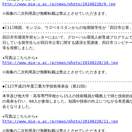
http://www.mie-u.ac.jp/news/photo/20140228/9.jpg
※画像の二次利用及び無断転載は禁止とさせていただきます。

-------------------------------------------------------
◆[11]韓国、モンゴル、ウズベキスタンからの短期留学生が「四日市公害」
-------------------------------------------------------
四日市市環境学習センターにおいて、グローバル環境人材育成プログラムで
日している留学生らが四日市公害に関する講演を受講後、四日市コンビナー
等を視察しました。

http://www.mie-u.ac.jp/news/photo/20140228/10.jpg
※画像の二次利用及び無断転載は禁止とさせていただきます。

-------------------------------------------------------
◆[12]平成25年度三重大学技術発表会（第22回）

-------------------------------------------------------
本学及び他大学・高等専門学校から15人の技術職員が職務上で得た技術的成
の発表を行い、60人が参加しました。知識や技術の向上につながる有意義な
会となりました。

http://www.mie-u.ac.jp/news/photo/20140228/11.jpg
※画像の二次利用及び無断転載は禁止とさせていただきます。
