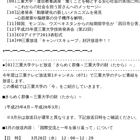
　[09]三重大学・連合教養講座「働くことを軸とする安心社会の実現に向け
　　　―これからの社会を担う皆さんへのメッセージ―

　[10]記者発表「動脈硬化の新しいメカニズムを発見

　　　―心筋梗塞や脳梗塞の分子機序を解明」

　[11]韓国、モンゴル、ウズベキスタンからの短期留学生が「四日市公害」
　[12]平成25年度三重大学技術発表会（第22回）

　[13]ECOアイデア2013表彰式

　[14]FM三重放送「キャンパスキューブ」好評放送中！！

★━━…━━…━━……━━…━━…━━…━━…━━…━━…━━…━━…★

-------------------------------------------------------
◆[01]三重大学テレビ放送「きらめく群像～三重大学の財（たから）～」

-------------------------------------------------------
今年度は三重テレビ放送第1チャンネル（071）で三重大学のテレビ番組を

放送します。

この番組では三重大学の「今」をご紹介していきます。

■きらめく群像～三重大学の財（たから）～

（平成25年4月～平成26年3月）

　※3月分は放送日が通常と異なります。下記放送日時をご確認ください。

■3月の放送内容：「国際交流と一年を振り返って」について

【日　時】　　3月26日（水） 12：00～12：29
