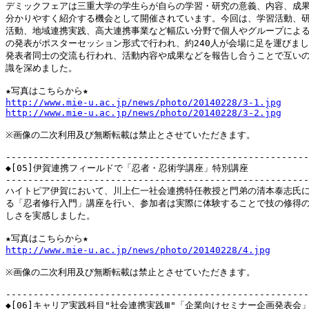
デミックフェアは三重大学の学生らが自らの学習・研究の意義、内容、成果
分かりやすく紹介する機会として開催されています。今回は、学習活動、研
活動、地域連携実践、高大連携事業など幅広い分野で個人やグループによる7
の発表がポスターセッション形式で行われ、約240人が会場に足を運びまし
発表者同士の交流も行われ、活動内容や成果などを報告し合うことで互いの
識を深めました。

http://www.mie-u.ac.jp/news/photo/20140228/3-1.jpg
http://www.mie-u.ac.jp/news/photo/20140228/3-2.jpg
※画像の二次利用及び無断転載は禁止とさせていただきます。

-------------------------------------------------------
◆[05]伊賀連携フィールドで「忍者・忍術学講座」特別講座

-------------------------------------------------------
ハイトピア伊賀において、川上仁一社会連携特任教授と門弟の清本泰志氏に
る「忍者修行入門」講座を行い、参加者は実際に体験することで技の修得の
しさを実感しました。

http://www.mie-u.ac.jp/news/photo/20140228/4.jpg
※画像の二次利用及び無断転載は禁止とさせていただきます。

-------------------------------------------------------
◆[06]キャリア実践科目"社会連携実践Ⅲ"「企業向けセミナー企画発表会」