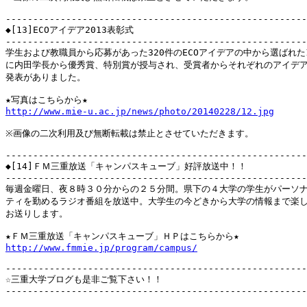
-------------------------------------------------------
◆[13]ECOアイデア2013表彰式

-------------------------------------------------------
学生および教職員から応募があった320件のECOアイデアの中から選ばれた1
に内田学長から優秀賞、特別賞が授与され、受賞者からそれぞれのアイデア
発表がありました。

http://www.mie-u.ac.jp/news/photo/20140228/12.jpg
※画像の二次利用及び無断転載は禁止とさせていただきます。

-------------------------------------------------------
◆[14]ＦＭ三重放送「キャンパスキューブ」好評放送中！！

-------------------------------------------------------
毎週金曜日、夜８時３０分からの２５分間。県下の４大学の学生がパーソナ
ティを勤めるラジオ番組を放送中。大学生の今どきから大学の情報まで楽し
お送りします。

http://www.fmmie.jp/program/campus/
-------------------------------------------------------
☆三重大学ブログも是非ご覧下さい！！

-------------------------------------------------------