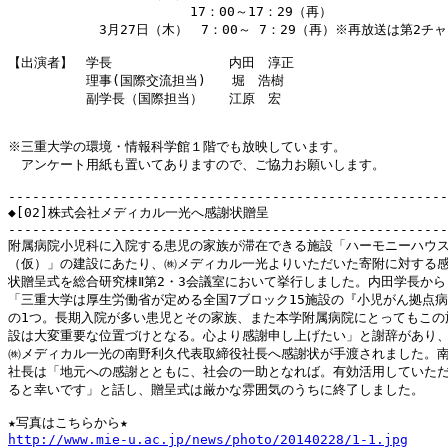
　　　　　　　　　　　　　　17：00～17：29（再）

　　　　　　　3月27日（木）　7：00～ 7：29（再）※再放送は第2チャン
【出演者】　学長　　　　　　　　　内田　淳正

　　　　　　理事(国際交流担当)　　堀　浩樹

　　　　　　副学長（国際担当）　　江原　宏 

※三重大学の環境・情報科学館１階でも放映しています。

　アンケート用紙も置いてありますので、ご協力お願いします。

-------------------------------------------------------
◆[02]株式会社メディカル一光へ感謝状贈呈

-------------------------------------------------------
附属病院小児科に入院する患児の家族が滞在できる施設「ハーモニーハウス
（仮）」の建設にあたり、㈱メディカル一光よりいただいた寄附に対する感
状贈呈式を総合研究棟Ⅱ第2・3会議室において挙行しました。内田学長から

「三重大学は厚生労働省が定める全国7ブロック15施設の『小児がん拠点病
の1つ。長期入院が多い患児とその家族、また本学附属病院にとってもこの施
設は大変重要な位置づけとなる。心より感謝申し上げたい」と謝辞があり、
㈱メディカル一光の南野利久代表取締役社長へ感謝状が手渡されました。南
社長は「地元への感謝とともに、社会の一助となれば。有効活用していただ
ると幸いです」と話し、贈呈式は厳かな雰囲気のうちに終了しました。

http://www.mie-u.ac.jp/news/photo/20140228/1-1.jpg