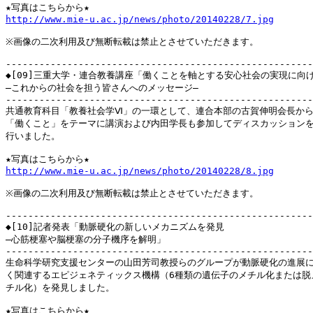
http://www.mie-u.ac.jp/news/photo/20140228/7.jpg
※画像の二次利用及び無断転載は禁止とさせていただきます。

-------------------------------------------------------
◆[09]三重大学・連合教養講座「働くことを軸とする安心社会の実現に向け
―これからの社会を担う皆さんへのメッセージ―

-------------------------------------------------------
共通教育科目「教養社会学Ⅵ」の一環として、連合本部の古賀伸明会長から
「働くこと」をテーマに講演および内田学長も参加してディスカッションを
行いました。

http://www.mie-u.ac.jp/news/photo/20140228/8.jpg
※画像の二次利用及び無断転載は禁止とさせていただきます。

-------------------------------------------------------
◆[10]記者発表「動脈硬化の新しいメカニズムを発見

―心筋梗塞や脳梗塞の分子機序を解明」

-------------------------------------------------------
生命科学研究支援センターの山田芳司教授らのグループが動脈硬化の進展に
く関連するエピジェネティックス機構（6種類の遺伝子のメチル化または脱メ
チル化）を発見しました。
