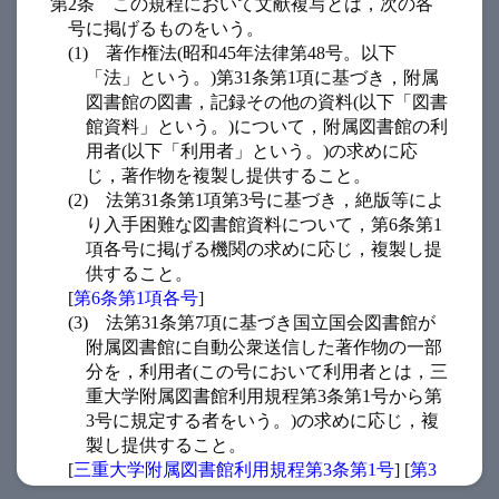
第2条
この規程において文献複写とは，次の各
号に掲げるものをいう。
(1)
著作権法(昭和45年法律第48号。以下
「法」という。)第31条第1項に基づき，附属
図書館の図書，記録その他の資料(以下「図書
館資料」という。)について，附属図書館の利
用者(以下「利用者」という。)の求めに応
じ，著作物を複製し提供すること。
(2)
法第31条第1項第3号に基づき，絶版等によ
り入手困難な図書館資料について，第6条第1
項各号に掲げる機関の求めに応じ，複製し提
供すること。
[
第6条第1項各号
]
(3)
法第31条第7項に基づき国立国会図書館が
附属図書館に自動公衆送信した著作物の一部
分を，利用者(この号において利用者とは，三
重大学附属図書館利用規程第3条第1号から第
3号に規定する者をいう。)の求めに応じ，複
製し提供すること。
[
三重大学附属図書館利用規程第3条第1号
] [
第3
号
]